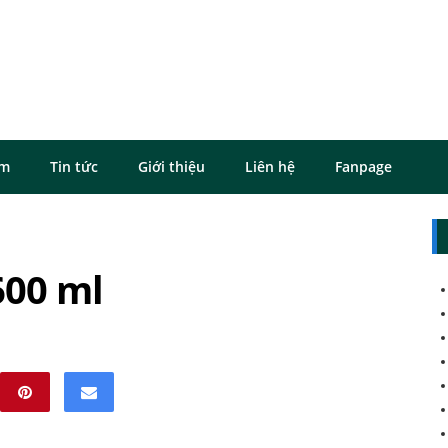
ôm
Tin tức
Giới thiệu
Liên hệ
Fanpage
600 ml