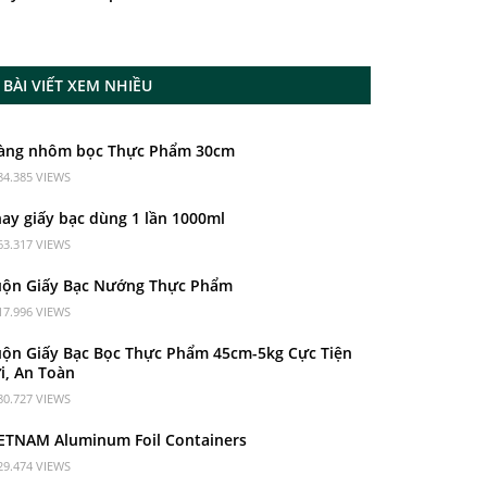
BÀI VIẾT XEM NHIỀU
àng nhôm bọc Thực Phẩm 30cm
84.385 VIEWS
ay giấy bạc dùng 1 lần 1000ml
63.317 VIEWS
ộn Giấy Bạc Nướng Thực Phẩm
17.996 VIEWS
ộn Giấy Bạc Bọc Thực Phẩm 45cm-5kg Cực Tiện
i, An Toàn
80.727 VIEWS
ETNAM Aluminum Foil Containers
29.474 VIEWS