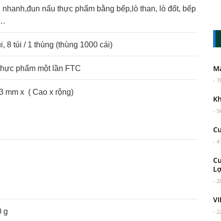
nhanh,đun nấu thực phẩm bằng bếp,lò than, lò đốt, bếp
g…
úi, 8 túi / 1 thùng (thùng 1000 cái)
M
hực phẩm một lần FTC
- 7
3 mm x ( Cao x rộng)
Kh
- 5
Cu
- 4
Cu
Lợ
- 2
VI
 g
- 2