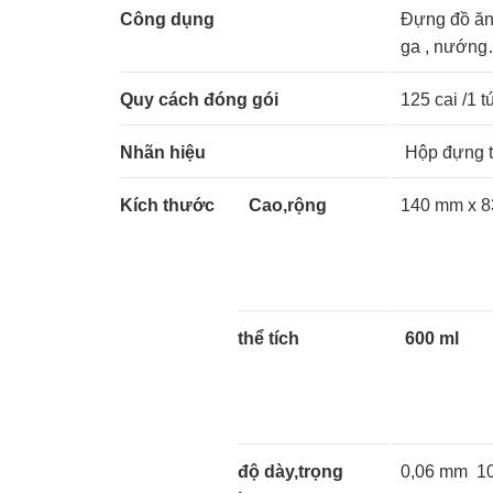
Công dụng
Đựng đồ ăn 
ga , nướn
Quy cách
đóng gói
125 cai /1 t
Nhãn hiệu
Hộp đựng t
Kích thước
Cao,rộng
140 mm x 8
thể tích
600 ml
độ dày,trọng
0,06 mm 10