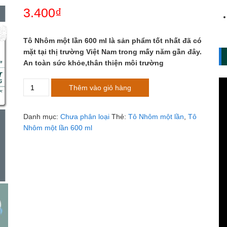
3.400
₫
Tô Nhôm một lần 600 ml là sản phẩm tốt nhất đã có
mặt tại thị trường Việt Nam trong mấy năm gần đây.
An toàn sức khỏe,thân thiện môi trường
Tô
Thêm vào giỏ hàng
Nhôm
một
Danh mục:
Chưa phân loại
Thẻ:
Tô Nhôm một lần
,
Tô
lần
Nhôm một lần 600 ml
600
ml
số
lượng