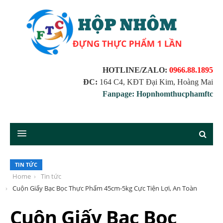
HOTLINE/ZALO:
0966.88.1895
ĐC:
164 C4, KĐT Đại Kim, Hoàng Mai
Fanpage: Hopnhomthucphamftc
TIN TỨC
Home
Tin tức
Cuộn Giấy Bạc Bọc Thực Phẩm 45cm-5kg Cực Tiện Lợi, An Toàn
Cuộn Giấy Bạc Bọc