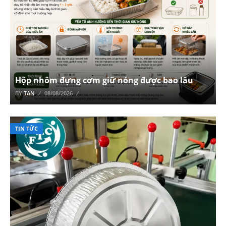
Hộp nhôm đựng cơm giữ nóng được bao lâu
BY
TAN
08/08/2026
TIN TỨC