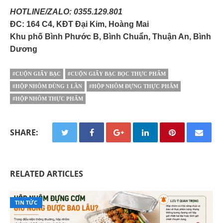
HOTLINE/ZALO: 0355.129.801
ĐC: 164 C4, KĐT Đại Kim, Hoàng Mai
Khu phố Bình Phước B, Bình Chuẩn, Thuận An, Bình
Dương
#CUỘN GIẤY BẠC
#CUỘN GIẤY BẠC BỌC THỰC PHẨM
#HỘP NHÔM DÙNG 1 LẦN
#HỘP NHÔM ĐỰNG THỰC PHẨM
#HỘP NHÔM THỰC PHẨM
SHARE:
RELATED ARTICLES
TIN TỨC