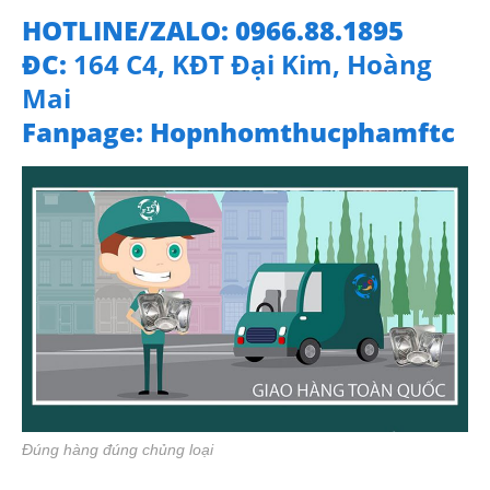
HOTLINE/ZALO: 0966.88.1895
ĐC:
164 C4, KĐT Đại Kim, Hoàng
Mai
Fanpage: Hopnhomthucphamftc
Đúng hàng đúng chủng loại