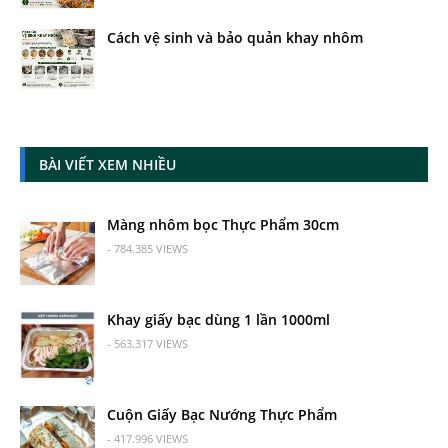
Cách vệ sinh và bảo quản khay nhôm
BÀI VIẾT XEM NHIỀU
Màng nhôm bọc Thực Phẩm 30cm
- 784.385 VIEWS
Khay giấy bạc dùng 1 lần 1000ml
- 563.317 VIEWS
Cuộn Giấy Bạc Nướng Thực Phẩm
- 417.996 VIEWS