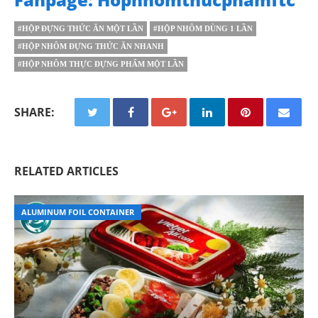
#HỘP ĐỰNG THỨC ĂN MỘT LẦN
#HỘP NHÔM DÙNG 1 LẦN
#HỘP NHÔM ĐỰNG THỨC ĂN NHANH
#HỘP NHÔM THỰC ĐỰNG PHẨM MỘT LẦN
SHARE:
RELATED ARTICLES
ALUMINUM FOIL CONTAINER