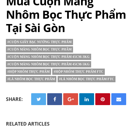
Mua Cuộn Màng
Nhôm Bọc Thực Phẩm
Tại Sài Gòn
#CUỘN GIẤY BẠC NƯỚNG THỰC PHẨM
#CUỘN MÀNG NHÔM BỌC THỰC PHẨM
#CUỘN MÀNG NHÔM BỌC THỰC PHẨM 45CM-3KG
#CUỘN MÀNG NHÔM BỌC THỰC PHẨM 45CM-5KG
#HỘP NHÔM THỰC PHẨM
#HỘP NHÔM THỰC PHẨM FTC
#LÁ NHÔM BỌC THỰC PHẨM
#LÁ NHÔM BỌC THỰC PHẨM FTC
SHARE:
RELATED ARTICLES