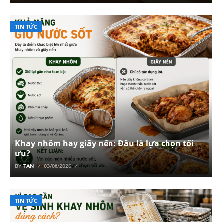
TIN TỨC
Khay nhôm hay giấy nến: Đâu là lựa chọn tối
ưu?
BY
TAN
03/08/2026
TIN TỨC