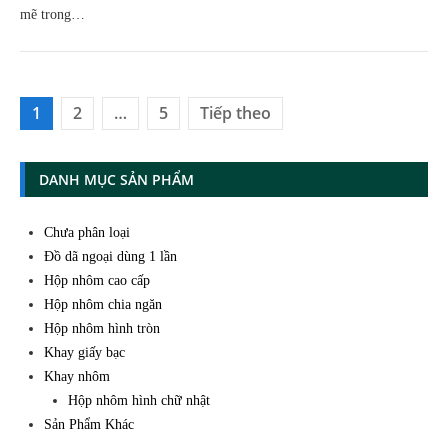
mẽ trong…
Phân
1
2
…
5
Tiếp theo
trang
bài
DANH MỤC SẢN PHẨM
viết
Chưa phân loại
Đồ dã ngoại dùng 1 lần
Hộp nhôm cao cấp
Hộp nhôm chia ngăn
Hộp nhôm hình tròn
Khay giấy bạc
Khay nhôm
Hộp nhôm hình chữ nhật
Sản Phẩm Khác