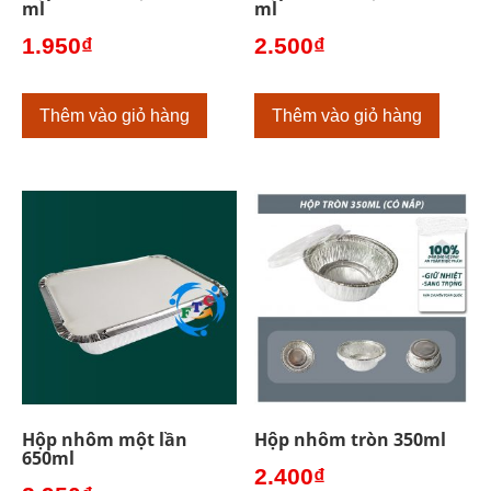
ml
ml
1.950
₫
2.500
₫
Thêm vào giỏ hàng
Thêm vào giỏ hàng
Hộp nhôm một lần
Hộp nhôm tròn 350ml
650ml
2.400
₫