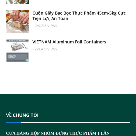
Cuộn Giấy Bạc Bọc Thực Phẩm 45cm-5kg Cực
Tiện Lợi, An Toàn
- 280.728 VIEWS
VIETNAM Aluminum Foil Containers
- 229.476 VIEWS
VỀ CHÚNG TÔI
CỬA HÀNG HỘP NHÔM ĐỰNG THỰC PHẨM 1 LẦN