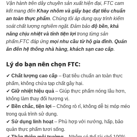
Vận hành trên dây chuyền sản xuất hiện đại, FTC cam
kết mang đến
Khay nhôm và giấy bạc đạt tiêu chuẩn
an toàn thực phẩm
. Chúng tôi áp dụng quy trình kiểm
soát chất lượng nghiêm ngặt. Đảm bảo
độ bền, khả
năng chịu nhiệt và tính tiện lợi
trong từng sản
phẩm.FTC đáp ứng
mọi nhu cầu từ hộ gia đình. Quán
ăn đến hệ thống nhà hàng, khách sạn cao cấp
.
Lý do bạn nên chọn FTC:
✔
Chất lượng cao cấp
– Đạt tiêu chuẩn an toàn thực
phẩm, không chứa tạp chất gây hại.
✔
Giữ nhiệt hiệu quả
– Giúp thực phẩm nóng lâu hơn,
không làm thay đổi hương vị.
✔
Bền chắc, tiện lợi
– Chống rò rỉ, không dễ bị móp méo
trong quá trình sử dụng.
✔
Sử dụng linh hoạt
– Phù hợp với nướng, hấp, bảo
quản thực phẩm tươi sống.
✔
Thân thiện môi trường
– Nhôm có thể tái chế 100%,