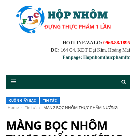
HOTLINE/ZALO:
0966.88.1895
ĐC:
164 C4, KĐT Đại Kim, Hoàng Mai
Fanpage: Hopnhomthucphamftc
CUỘN GIẤY BẠC
TIN TỨC
Home
Tin tức
MÀNG BỌC NHÔM THỰC PHẨM NƯỚNG
MÀNG BỌC NHÔM