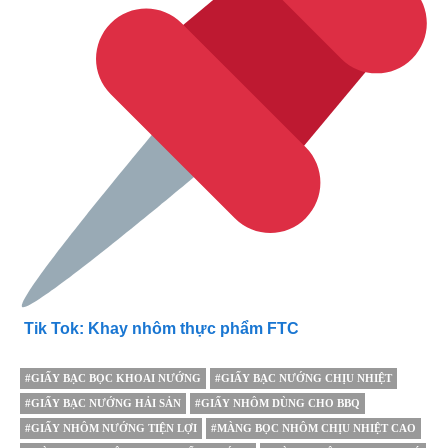
Tik Tok: Khay nhôm thực phẩm FTC
#GIẤY BẠC BỌC KHOAI NƯỚNG
#GIẤY BẠC NƯỚNG CHỊU NHIỆT
#GIẤY BẠC NƯỚNG HẢI SẢN
#GIẤY NHÔM DÙNG CHO BBQ
#GIẤY NHÔM NƯỚNG TIỆN LỢI
#MÀNG BỌC NHÔM CHỊU NHIỆT CAO