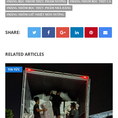
#MÀNG BỌC NHÔM THỰC PHẨM NƯỚNG
#MÀNG NHÔM BỌC THỊT CÁ
#MÀNG NHÔM BỌC THỰC PHẨM NHÀ HÀNG
#MÀNG NHÔM GIỮ NHIỆT MÓN NƯỚNG
SHARE:
RELATED ARTICLES
TIN TỨC