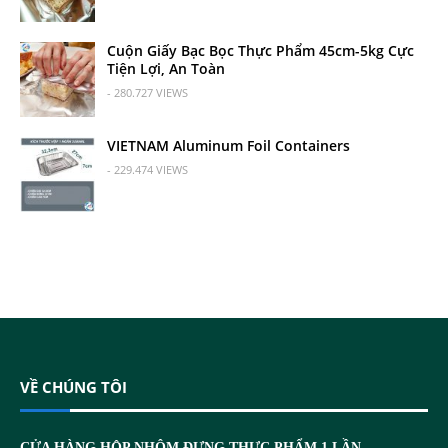
Cuộn Giấy Bạc Bọc Thực Phẩm 45cm-5kg Cực
Tiện Lợi, An Toàn
- 280.727 VIEWS
VIETNAM Aluminum Foil Containers
- 229.474 VIEWS
VỀ CHÚNG TÔI
CỬA HÀNG HỘP NHÔM ĐỰNG THỰC PHẨM 1 LẦN