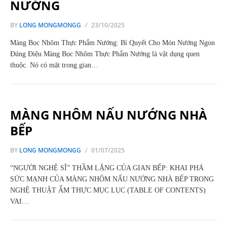
NƯỚNG
BY
LONG MONGMONGG
23/10/2025
Màng Bọc Nhôm Thực Phẩm Nướng: Bí Quyết Cho Món Nướng Ngon
Đúng Điệu Màng Bọc Nhôm Thực Phẩm Nướng là vật dụng quen
thuộc. Nó có mặt trong gian…
MÀNG NHÔM NẤU NƯỚNG NHÀ
BẾP
BY
LONG MONGMONGG
01/07/2025
“NGƯỜI NGHỆ SĨ” THẦM LẶNG CỦA GIAN BẾP: KHAI PHÁ
SỨC MẠNH CỦA MÀNG NHÔM NẤU NƯỚNG NHÀ BẾP TRONG
NGHỆ THUẬT ẨM THỰC MỤC LỤC (TABLE OF CONTENTS)
VAI…