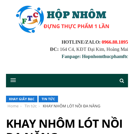
HOTLINE/ZALO:
0966.88.1895
ĐC:
164 C4, KĐT Đại Kim, Hoàng Mai
Fanpage: Hopnhomthucphamftc
KHAY GIẤY BẠC
TIN TỨC
Home
Tin tức
KHAY NHÔM LÓT NỒI ĐA NĂNG
KHAY NHÔM LÓT NỒI