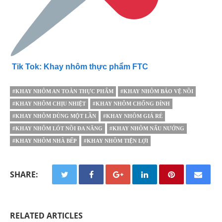
Tik Tok: Khay nhôm thực phẩm FTC
#KHAY NHÔM AN TOÀN THỰC PHẨM
#KHAY NHÔM BẢO VỆ NỒI
#KHAY NHÔM CHỊU NHIỆT
#KHAY NHÔM CHỐNG DÍNH
#KHAY NHÔM DÙNG MỘT LẦN
#KHAY NHÔM GIÁ RẺ
#KHAY NHÔM LÓT NỒI ĐA NĂNG
#KHAY NHÔM NẤU NƯỚNG
#KHAY NHÔM NHÀ BẾP
#KHAY NHÔM TIỆN LỢI
SHARE:
RELATED ARTICLES