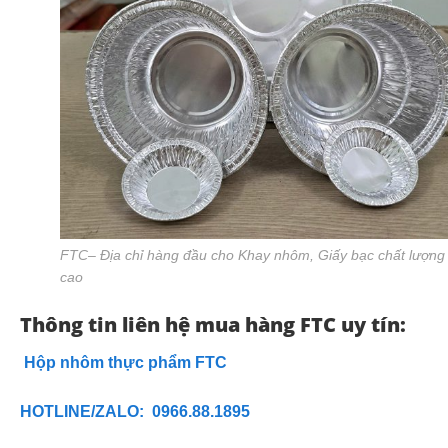
FTC– Địa chỉ hàng đầu cho Khay nhôm, Giấy bạc chất lượng
cao
Thông tin liên hệ mua hàng FTC uy tín:
Hộp nhôm thực phẩm FTC
HOTLINE/ZALO: 0966.88.1895