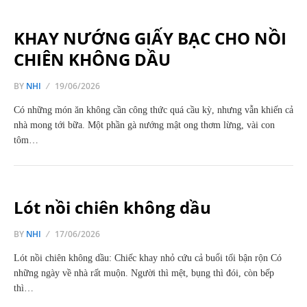
KHAY NƯỚNG GIẤY BẠC CHO NỒI
CHIÊN KHÔNG DẦU
BY
NHI
19/06/2026
Có những món ăn không cần công thức quá cầu kỳ, nhưng vẫn khiến cả
nhà mong tới bữa. Một phần gà nướng mật ong thơm lừng, vài con
tôm…
Lót nồi chiên không dầu
BY
NHI
17/06/2026
Lót nồi chiên không dầu: Chiếc khay nhỏ cứu cả buổi tối bận rộn Có
những ngày về nhà rất muộn. Người thì mệt, bụng thì đói, còn bếp
thì…