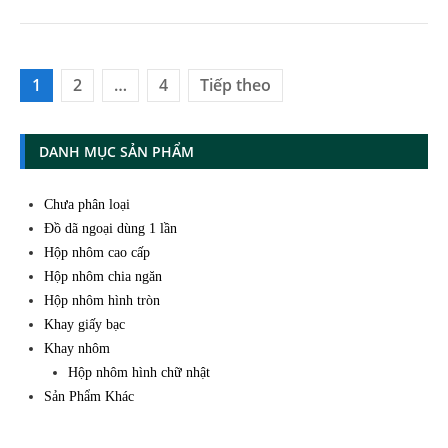
Phân
1
2
…
4
Tiếp theo
trang
bài
DANH MỤC SẢN PHẨM
viết
Chưa phân loại
Đồ dã ngoại dùng 1 lần
Hộp nhôm cao cấp
Hộp nhôm chia ngăn
Hộp nhôm hình tròn
Khay giấy bạc
Khay nhôm
Hộp nhôm hình chữ nhật
Sản Phẩm Khác