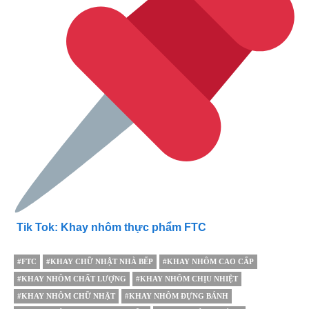
Tik Tok: Khay nhôm thực phẩm FTC
#FTC
#KHAY CHỮ NHẬT NHÀ BẾP
#KHAY NHÔM CAO CẤP
#KHAY NHÔM CHẤT LƯỢNG
#KHAY NHÔM CHỊU NHIỆT
#KHAY NHÔM CHỮ NHẬT
#KHAY NHÔM ĐỰNG BÁNH