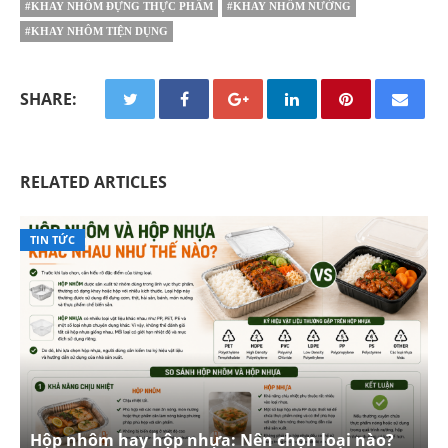
#KHAY NHÔM ĐỰNG THỰC PHẨM
#KHAY NHÔM NƯỚNG
#KHAY NHÔM TIỆN DỤNG
SHARE:
RELATED ARTICLES
TIN TỨC
Hộp nhôm hay hộp nhựa: Nên chọn loại nào?