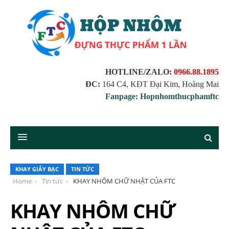
HOTLINE/ZALO:
0966.88.1895
ĐC:
164 C4, KĐT Đại Kim, Hoàng Mai
Fanpage: Hopnhomthucphamftc
KHAY GIẤY BẠC
TIN TỨC
Home
Tin tức
KHAY NHÔM CHỮ NHẬT CỦA FTC
KHAY NHÔM CHỮ