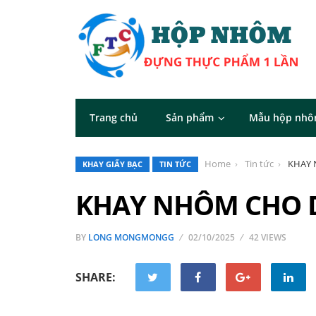
Trang chủ
Sản phẩm
Mẫu hộp nh
Home
Tin tức
KHAY 
KHAY GIẤY BẠC
TIN TỨC
KHAY NHÔM CHO 
BY
LONG MONGMONGG
02/10/2025
42 VIEWS
SHARE: