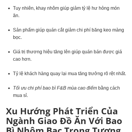
Tuy nhiên, khay nhôm giúp giảm tỷ lệ hư hỏng món
ăn.
Sản phẩm giúp quán cắt giảm chi phí băng keo màng
bọc.
Giá trị thương hiệu tăng lên giúp quán bán được giá
cao hơn.
Tỷ lệ khách hàng quay lại mua tăng trưởng rõ rệt nhất.
Tối ưu chi phí bao bì F&B mùa cao điểm
bằng cách
mua sỉ.
Xu Hướng Phát Triển Của
Ngành Giao Đồ Ăn Với Bao
Bì Nhôm Bạc Trong Tương