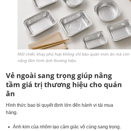
Một chiếc khay phù hợp không chỉ bảo quản món ăn mà còn
nâng tầm hình ảnh thương hiệu.
Vẻ ngoài sang trọng giúp nâng
tầm giá trị thương hiệu cho quán
ăn
Hình thức bao bì quyết định lớn đến hành vi tái mua
hàng.
Ánh kim của nhôm tạo cảm giác vô cùng sang trọng.