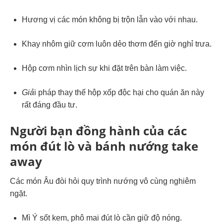
Hương vị các món không bị trộn lẫn vào với nhau.
Khay nhôm giữ cơm luôn dẻo thơm đến giờ nghỉ trưa.
Hộp cơm nhìn lịch sự khi đặt trên bàn làm việc.
Giả
i pháp thay thế hộp xốp độc hại cho quán ăn này
rất đáng đầu tư.
Người bạn đồng hành của các
món đút lò và bánh nướng take
away
Các món Âu đòi hỏi quy trình nướng vô cùng nghiêm
ngặt.
Mì Ý sốt kem, phô mai đút lò cần giữ độ nóng.