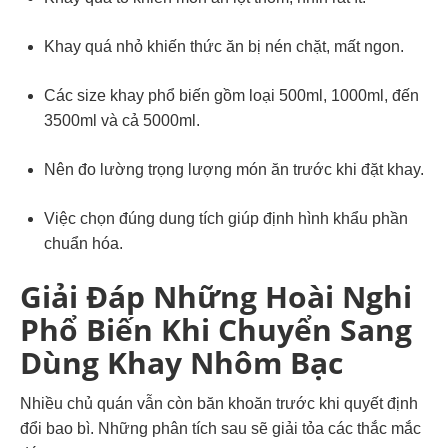
Khay quá nhỏ khiến thức ăn bị nén chặt, mất ngon.
Các size khay phổ biến gồm loại 500ml, 1000ml, đến
3500ml và cả 5000ml.
Nên đo lường trọng lượng món ăn trước khi đặt khay.
Việc chọn đúng dung tích giúp định hình khẩu phần
chuẩn hóa.
Giải Đáp Những Hoài Nghi
Phổ Biến Khi Chuyển Sang
Dùng Khay Nhôm Bạc
Nhiều chủ quán vẫn còn băn khoăn trước khi quyết định
đổi bao bì. Những phân tích sau sẽ giải tỏa các thắc mắc