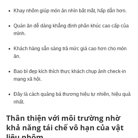
Khay nhôm giúp món ăn nhìn bắt mắt, hấp dẫn hơn.
Quán ăn dễ dàng khẳng định phân khúc cao cấp của
mình.
Khách hàng sẵn sàng trả mức giá cao hơn cho món
ăn.
Bao bì đẹp kích thích thực khách chụp ảnh check-in
mạng xã hội.
Đây là cách quảng bá thương hiệu tự nhiên, hiệu quả
nhất.
Thân thiện với môi trường nhờ
khả năng tái chế vô hạn của vật
liệu nhôm