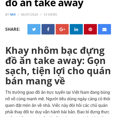
đồ ăn take away
BY
NHI
06/07/2026
14 VIEWS
SHARE:
Khay nhôm bạc đựng
đồ ăn take away: Gọn
sạch, tiện lợi cho quán
bán mang về
Thị trường giao đồ ăn trực tuyến tại Việt Nam đang bùng
nổ vô cùng mạnh mẽ. Người tiêu dùng ngày càng có thói
quen đặt món ăn về nhà. Việc này đòi hỏi các chủ quán
phải thay đổi tư duy vận hành bài bản. Bao bì đựng thực