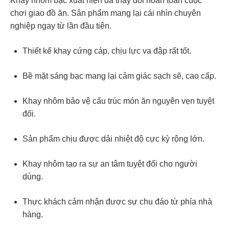
Khay nhôm bạc xuất hiện đã thay đổi hoàn toàn cuộc
chơi giao đồ ăn. Sản phẩm mang lại cái nhìn chuyên
nghiệp ngay từ lần đầu tiên.
Thiết kế khay cứng cáp, chịu lực va đập rất tốt.
Bề mặt sáng bạc mang lại cảm giác sạch sẽ, cao cấp.
Khay nhôm bảo vệ cấu trúc món ăn nguyên vẹn tuyệt
đối.
Sản phẩm chịu được dải nhiệt độ cực kỳ rộng lớn.
Khay nhôm tạo ra sự an tâm tuyệt đối cho người
dùng.
Thực khách cảm nhận được sự chu đáo từ phía nhà
hàng.