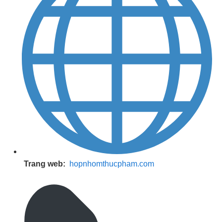
Trang web:
hopnhomthucpham.com