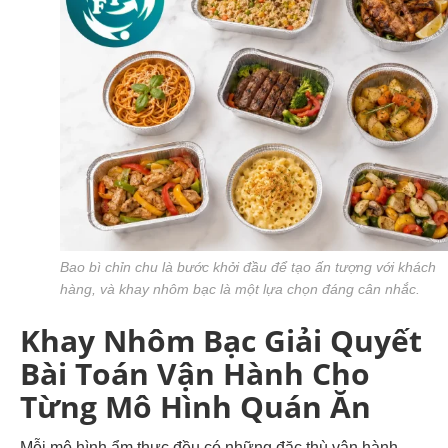
Bao bì chỉn chu là bước khởi đầu để tạo ấn tượng với khách
hàng, và khay nhôm bạc là một lựa chọn đáng cân nhắc.
Khay Nhôm Bạc Giải Quyết
Bài Toán Vận Hành Cho
Từng Mô Hình Quán Ăn
Mỗi mô hình ẩm thực đều có những đặc thù vận hành