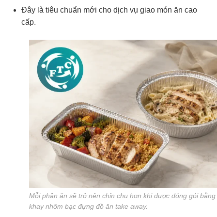
Đây là tiêu chuẩn mới cho dịch vụ giao món ăn cao
cấp.
Mỗi phần ăn sẽ trở nên chỉn chu hơn khi được đóng gói bằng
khay nhôm bạc đựng đồ ăn take away.