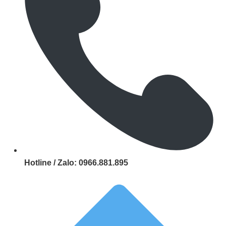
Hotline / Zalo:
0966.881.895