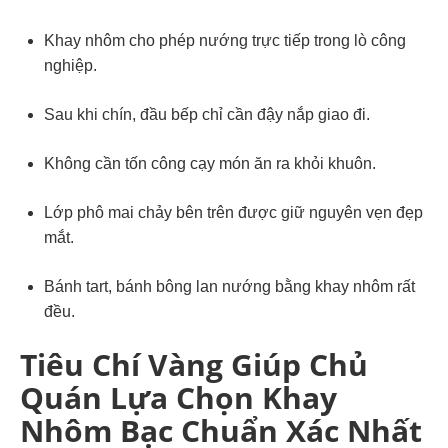
Khay nhôm cho phép nướng trực tiếp trong lò công
nghiệp.
Sau khi chín, đầu bếp chỉ cần đậy nắp giao đi.
Không cần tốn công cạy món ăn ra khỏi khuôn.
Lớp phô mai chảy bên trên được giữ nguyên vẹn đẹp
mắt.
Bánh tart, bánh bông lan nướng bằng khay nhôm rất
đều.
Tiêu Chí Vàng Giúp Chủ
Quán Lựa Chọn Khay
Nhôm Bạc Chuẩn Xác Nhất