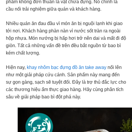
phẩm không đơn thuần là vật chứa đựng. Nó chính là
cầu nối trải nghiệm giữa quán và khách hàng.
Nhiều quán ăn đau đầu vì món ăn bị nguội lạnh khi giao
tới nơi. Khách hàng phàn nàn vì nước sốt tràn ra ngoài
hộp nhựa. Món nướng bị hấp hơi trở nên dai và mất đi độ
giòn. Tất cả những vấn đề trên đều bắt nguồn từ bao bì
kém chất lượng.
Hiện nay,
khay nhôm bạc đựng đồ ăn take away
nổi lên
như một giải pháp cứu cánh. Sản phẩm này mang đến
sự gọn gàng, sạch sẽ tuyệt đối. Đây là trợ thủ đắc lực cho
các thương hiệu ẩm thực giao hàng. Hãy cùng phân tích
sâu về giải pháp bao bì đột phá này.