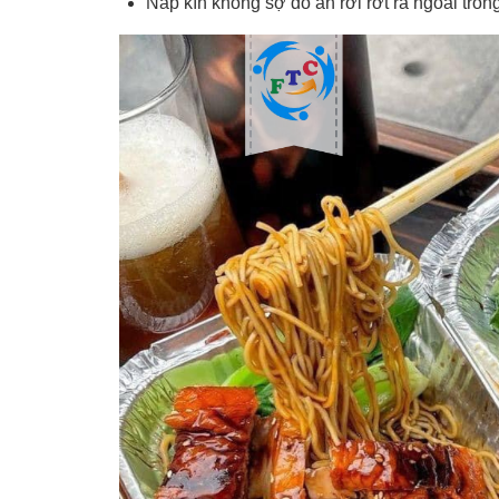
Nắp kín không sợ đồ ăn rơi rớt ra ngoài tro