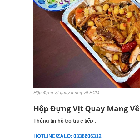
Hộp đựng vịt quay mang về HCM
Hộp Đựng Vịt Quay Mang V
Thông tin hỗ trợ trực tiếp :
HOTLINE/ZALO: 0338606312