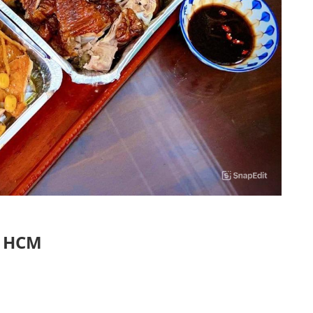
ề HCM