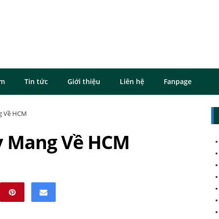
ôm
Tin tức
Giới thiệu
Liên hệ
Fanpage
g Về HCM
y Mang Về HCM