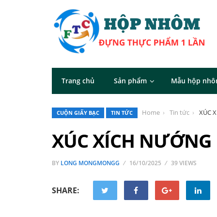
Trang chủ
Sản phẩm
Mẫu hộp nh
Home
Tin tức
XÚC 
CUỘN GIẤY BẠC
TIN TỨC
XÚC XÍCH NƯỚN
BY
LONG MONGMONGG
16/10/2025
39 VIEWS
SHARE: