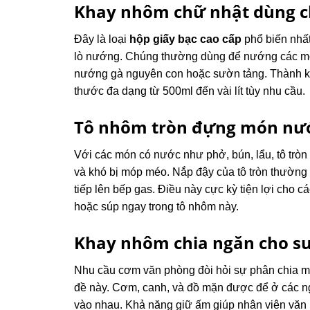
Khay nhôm chữ nhật dùng 
Đây là loại
hộp giấy bạc cao cấp
phổ biến nhất
lò nướng. Chúng thường dùng để nướng các mó
nướng gà nguyên con hoặc sườn tảng. Thành kha
thước đa dạng từ 500ml đến vài lít tùy nhu cầu.
Tô nhôm tròn đựng món nướ
Với các món có nước như phở, bún, lẩu, tô tròn 
và khó bị móp méo. Nắp đậy của tô tròn thường rấ
tiếp lên bếp gas. Điều này cực kỳ tiện lợi cho 
hoặc súp ngay trong tô nhôm này.
Khay nhôm chia ngăn cho s
Nhu cầu cơm văn phòng đòi hỏi sự phân chia mó
đề này. Cơm, canh, và đồ mặn được để ở các ng
vào nhau. Khả năng giữ ấm giúp nhân viên văn 