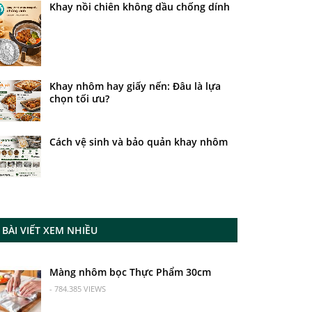
Khay nồi chiên không dầu chống dính
Khay nhôm hay giấy nến: Đâu là lựa
chọn tối ưu?
Cách vệ sinh và bảo quản khay nhôm
BÀI VIẾT XEM NHIỀU
Màng nhôm bọc Thực Phẩm 30cm
- 784.385 VIEWS