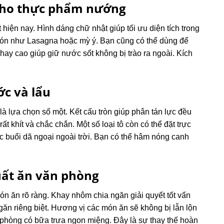
cho thực phẩm nướng
 hiện nay. Hình dáng chữ nhật giúp tối ưu diện tích trong
n như Lasagna hoặc mỳ ý. Bạn cũng có thể dùng để
y cao giúp giữ nước sốt không bị trào ra ngoài. Kích
c và lẩu
là lựa chọn số một. Kết cấu tròn giúp phân tán lực đều
t khít và chắc chắn. Một số loại tô còn có thể đặt trực
các buổi dã ngoại ngoài trời. Bạn có thể hâm nóng canh
uất ăn văn phòng
n ăn rõ ràng. Khay nhôm chia ngăn giải quyết tốt vấn
ăn riêng biệt. Hương vị các món ăn sẽ không bị lẫn lộn
phòng có bữa trưa ngon miệng. Đây là sự thay thế hoàn