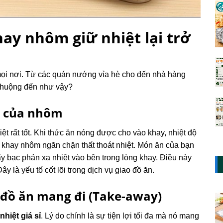
hay nhôm giữ nhiệt lại trở
mọi nơi. Từ các quán nướng vỉa hè cho đến nhà hàng
 chuộng đến như vậy?
i của nhôm
iệt rất tốt. Khi thức ăn nóng được cho vào khay, nhiệt độ
 khay nhôm ngăn chặn thất thoát nhiệt. Món ăn của bạn
ấy bạc phản xạ nhiệt vào bên trong lòng khay. Điều này
 là yếu tố cốt lõi trong dịch vụ giao đồ ăn.
h đồ ăn mang đi (Take-away)
hiệt giá sỉ
. Lý do chính là sự tiện lợi tối đa mà nó mang