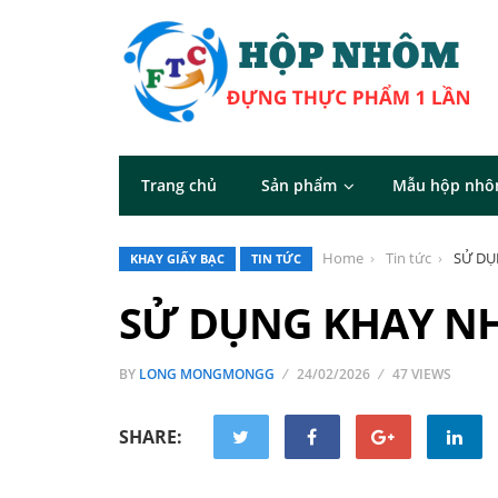
Trang chủ
Sản phẩm
Mẫu hộp nh
Home
Tin tức
SỬ DỤ
KHAY GIẤY BẠC
TIN TỨC
SỬ DỤNG KHAY N
BY
LONG MONGMONGG
24/02/2026
47 VIEWS
SHARE: