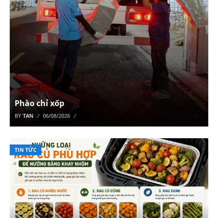
Phào chỉ xốp
BY
TAN
06/08/2026
TIN TỨC