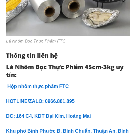
Lá Nhôm Bọc Thực Phẩm FTC
Thông tin liên hệ
Lá Nhôm Bọc Thực Phẩm 45cm-3kg uy
tín:
Hộp nhôm thực phẩm FTC
HOTLINE/ZALO: 0966.881.895
ĐC: 164 C4, KĐT Đại Kim, Hoàng Mai
Khu phố Bình Phước B, Bình Chuẩn, Thuận An, Bình