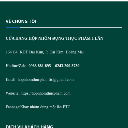
VỀ CHÚNG TÔI
CỬA HÀNG HỘP NHÔM ĐỰNG THỰC PHẨM 1 LẦN
164 C4, KĐT Đại Kim, P. Đại Kim, Hoàng Mai
Hotline/Zalo:
0966.881.895 – 0243.200.3739
Email:
hopnhomthucphamftc@gmail.com
Website:
https://hopnhomthucpham.com
Fanpage:
Khay nhôm dùng một lần FTC
DỊCH VỤ KHÁCH HÀNG