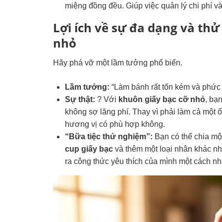
miệng đồng đều. Giúp việc quản lý chi phí và
Lợi ích về sự đa dạng và th
nhỏ
Hãy phá vỡ một lầm tưởng phổ biến.
Lầm tưởng:
“Làm bánh rất tốn kém và phức 
Sự thật:
? Với
khuôn giấy bạc cỡ nhỏ
, bạ
không sợ lãng phí. Thay vì phải làm cả một 
hương vị có phù hợp không.
“Bữa tiệc thử nghiệm”:
Bạn có thể chia mộ
cup giấy bạc
và thêm một loại nhân khác nh
ra công thức yêu thích của mình một cách nh