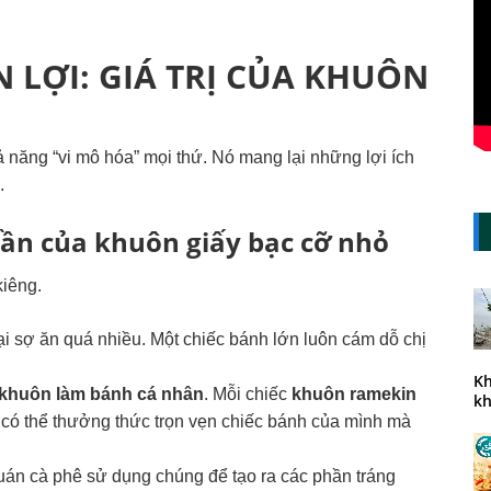
ỆN LỢI: GIÁ TRỊ CỦA KHUÔN
 năng “vi mô hóa” mọi thứ. Nó mang lại những lợi ích
.
hần của khuôn giấy bạc cỡ nhỏ
kiêng.
 sợ ăn quá nhiều. Một chiếc bánh lớn luôn cám dỗ chị
Kh
khuôn làm bánh cá nhân
. Mỗi chiếc
khuôn ramekin
kh
có thể thưởng thức trọn vẹn chiếc bánh của mình mà
án cà phê sử dụng chúng để tạo ra các phần tráng