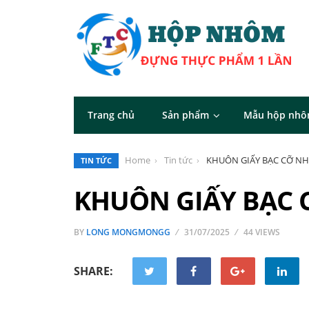
Trang chủ
Sản phẩm
Mẫu hộp nh
Home
Tin tức
KHUÔN GIẤY BẠC CỠ N
TIN TỨC
KHUÔN GIẤY BẠC 
BY
LONG MONGMONGG
31/07/2025
44 VIEWS
SHARE: