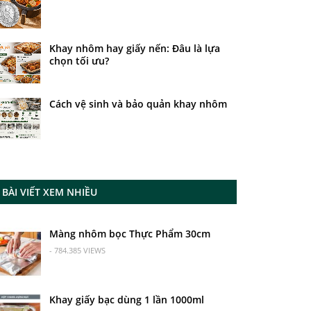
Khay nhôm hay giấy nến: Đâu là lựa
chọn tối ưu?
Cách vệ sinh và bảo quản khay nhôm
BÀI VIẾT XEM NHIỀU
Màng nhôm bọc Thực Phẩm 30cm
- 784.385 VIEWS
Khay giấy bạc dùng 1 lần 1000ml