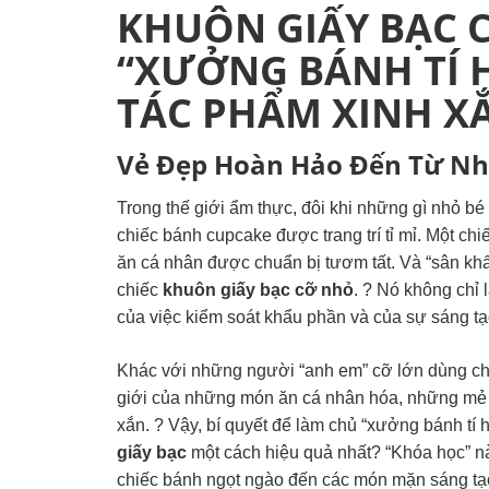
KHUÔN GIẤY BẠC C
“XƯỞNG BÁNH TÍ
TÁC PHẨM XINH X
Vẻ Đẹp Hoàn Hảo Đến Từ Nh
Trong thế giới ẩm thực, đôi khi những gì nhỏ bé
chiếc bánh cupcake được trang trí tỉ mỉ. Một c
ăn cá nhân được chuẩn bị tươm tất. Và “sân khấu
chiếc
khuôn giấy bạc cỡ nhỏ
. ? Nó không chỉ 
của việc kiểm soát khẩu phần và của sự sáng tạ
Khác với những người “anh em” cỡ lớn dùng cho
giới của những món ăn cá nhân hóa, những mẻ 
xắn. ? Vậy, bí quyết để làm chủ “xưởng bánh tí
giấy bạc
một cách hiệu quả nhất? “Khóa học” n
chiếc bánh ngọt ngào đến các món mặn sáng tạo