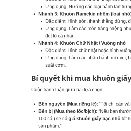
Ứng dụng: Nướng các loại bánh tart trứng, 
Nhánh 3: Khuôn Ramekin nhôm (loại nhỏ
Đặc điểm: Hình tròn, thành thẳng đứng,
Ứng dụng: Làm các món tráng miệng như 
đút lò cá nhân.
Nhánh 4: Khuôn Chữ Nhật / Vuông nhỏ
Đặc điểm: Hình chữ nhật hoặc hình vuông
Ứng dụng: Làm các phần bánh mì mini, 
suất cơm.
Bí quyết khi mua khuôn giấ
Cuộc tranh luận giữa hai lựa chọn:
Bên nguyên (Mua riêng lẻ):
“Tôi chỉ cần vài
Bên bị (Mua theo lốc/bịch):
“Nếu bạn thường
100 cái) sẽ có
giá khuôn giấy bạc nhỏ
tốt h
sản phẩm.”