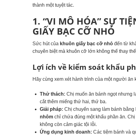
thành một tuyệt tác.
1. “VI MÔ HÓA” SỰ TI
GIẤY BẠC CỠ NHỎ
Sức hút của
khuôn giấy bạc cỡ nhỏ
đến từ khả
chuyên biệt mà khuôn cỡ lớn không thể thay thế
Lợi ích về kiểm soát khẩu p
Hãy cùng xem xét hành trình của một người ăn 
Thử thách:
Chị muốn ăn bánh ngọt nhưng lại
cắt thêm miếng thứ hai, thứ ba.
Giải pháp:
Chị chuyển sang làm bánh bằng
nhôm
chỉ chứa đúng một khẩu phần ăn. Chị 
không còn cảm giác tội lỗi.
Ứng dụng kinh doanh:
Các tiệm bánh và qu