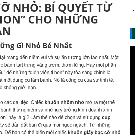
Ỡ NHỎ: BÍ QUYẾT TỪ
 HON” CHO NHỮNG
ẮN
ững Gì Nhỏ Bé Nhất
 lại mang đến niềm vui và sự ấn tượng lớn lao nhất. Một
hiếc bánh tart trứng vàng ươm, thơm lừng. Hay một phần
” để những “diễn viên tí hon” này tỏa sáng chính là
là một dụng cụ làm bánh. Nó là công cụ của sự tinh tế,
o không giới hạn.
 các đại tiệc. Chiếc
khuôn nhôm nhỏ
mở ra một thế
bánh thử nghiệm và những ý tưởng kinh doanh xinh
 hon” này là gì? Làm thế nào để chọn và sử dụng
cup
ày sẽ dẫn dắt bạn đi qua mọi ngóc ngách. Từ những
. Để bạn có thể biến mỗi chiếc
khuôn giấy bạc cỡ nhỏ