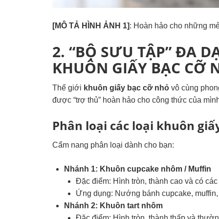
[MÔ TẢ HÌNH ẢNH 1]
: Hoàn hảo cho những mẻ
2. “BỘ SƯU TẬP” ĐA D
KHUÔN GIẤY BẠC CỠ 
Thế giới
khuôn giấy bạc cỡ nhỏ
vô cùng phong
được “trợ thủ” hoàn hảo cho công thức của mình
Phân loại các loại khuôn giấ
Cẩm nang phân loại dành cho bạn:
Nhánh 1: Khuôn cupcake nhôm / Muffin
Đặc điểm: Hình tròn, thành cao và có các
Ứng dụng: Nướng bánh cupcake, muffin, 
Nhánh 2: Khuôn tart nhôm
Đặc điểm: Hình tròn, thành thấp và thườn