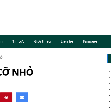
ôm
Tin tức
Giới thiệu
Liên hệ
Fanpage
HỎ
CỠ NHỎ