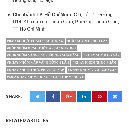
Hoàng Mai, Hà Nội.
Chi nhánh TP. Hồ Chí Minh:
Ô 6, Lô B1, Đường
D14, Khu dân cư Thuận Giao, Phường Thuận Giao,
TP Hồ Chí Minh
#BAO BÌ THỰC PHẨM SANG TRỌNG
#HỘP NHÔM DÙNG 1 LẦN
#HỘP NHÔM ĐỰNG THỨC ĂN SANG TRỌNG
#HỘP NHÔM VÀNG CAO CẤP CHO NHÀ HÀNG
#KHAY NHÔM CÓ NẮP
#KHAY NHÔM MÀU VÀNG DÙNG 1 LẦN
#KHAY NHÔM THỰC PHẨM
#KHAY NHÔM THỰC PHẨM CÓ NẮP
#KHAY NHÔM VÀNG CAO CẤP
#MUA KHAY NHÔM ĐỰNG ĐỒ ĂN SHIP MANG VỀ
SHARE:
RELATED ARTICLES