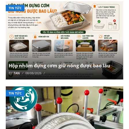
TIN TỨC
Hộp nhôm đựng cơm giữ nóng được bao lâu
BY
TAN
08/08/2026
TIN TỨC