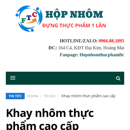
HOTLINE/ZALO:
0966.88.1895
ĐC:
164 C4, KĐT Đại Kim, Hoàng Mai
Fanpage: Hopnhomthucphamftc
Home
Tin tức
Khay nhôm thực phẩm cao cấp
TIN TỨC
Khay nhôm thực
phẩm cao cấp