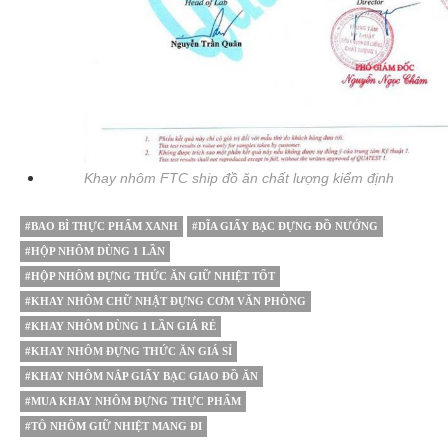
Khay nhôm FTC ship đồ ăn chất lượng kiểm định
#BAO BÌ THỰC PHẨM XANH
#DĨA GIẤY BẠC ĐỰNG ĐỒ NƯỚNG
#HỘP NHÔM DÙNG 1 LẦN
#HỘP NHÔM ĐỰNG THỨC ĂN GIỮ NHIỆT TỐT
#KHAY NHÔM CHỮ NHẬT ĐỰNG CƠM VĂN PHÒNG
#KHAY NHÔM DÙNG 1 LẦN GIÁ RẺ
#KHAY NHÔM ĐỰNG THỨC ĂN GIÁ SỈ
#KHAY NHÔM NẮP GIẤY BẠC GIAO ĐỒ ĂN
#MUA KHAY NHÔM ĐỰNG THỰC PHẨM
#TÔ NHÔM GIỮ NHIỆT MANG ĐI