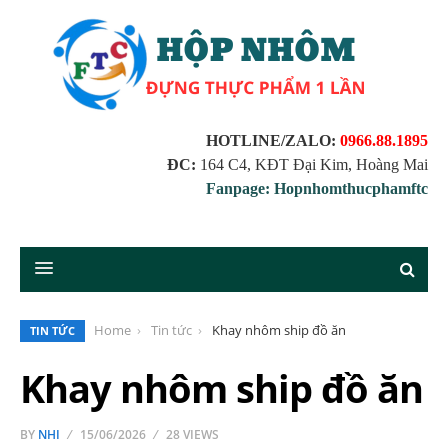
HOTLINE/ZALO:
0966.88.1895
ĐC:
164 C4, KĐT Đại Kim, Hoàng Mai
Fanpage: Hopnhomthucphamftc
Home
Tin tức
Khay nhôm ship đồ ăn
TIN TỨC
Khay nhôm ship đồ ăn
BY
NHI
15/06/2026
28 VIEWS