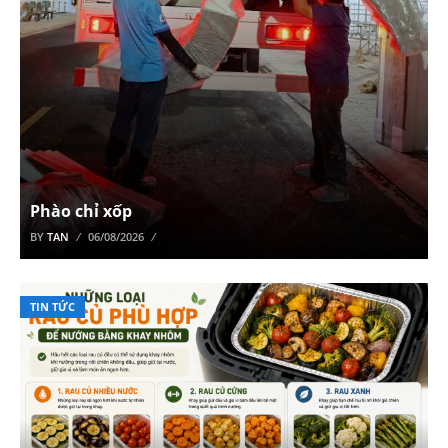
Phào chỉ xốp
BY
TAN
06/08/2026
TIN TỨC