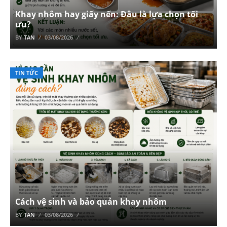
Khay nhôm hay giấy nến: Đâu là lựa chọn tối
ưu?
BY
TAN
03/08/2026
TIN TỨC
Cách vệ sinh và bảo quản khay nhôm
BY
TAN
03/08/2026