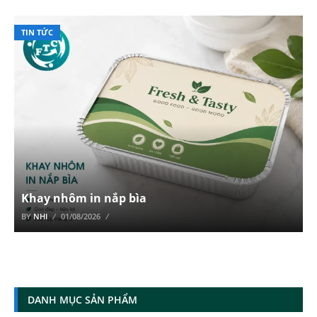
TIN TỨC
Khay nhôm in nắp bìa
BY
NHI
01/08/2026
DANH MỤC SẢN PHẨM