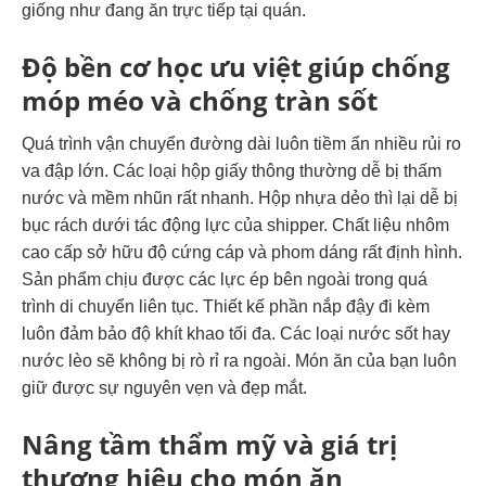
giống như đang ăn trực tiếp tại quán.
Độ bền cơ học ưu việt giúp chống
móp méo và chống tràn sốt
Quá trình vận chuyển đường dài luôn tiềm ẩn nhiều rủi ro
va đập lớn. Các loại hộp giấy thông thường dễ bị thấm
nước và mềm nhũn rất nhanh. Hộp nhựa dẻo thì lại dễ bị
bục rách dưới tác động lực của shipper.
Chất liệu nhôm
cao cấp sở hữu độ cứng cáp và phom dáng rất định hình.
Sản phẩm chịu được các lực ép bên ngoài trong quá
trình di chuyển liên tục.
Thiết kế phần nắp đậy đi kèm
luôn đảm bảo độ khít khao tối đa. Các loại nước sốt hay
nước lèo sẽ không bị rò rỉ ra ngoài. Món ăn của bạn luôn
giữ được sự nguyên vẹn và đẹp mắt.
Nâng tầm thẩm mỹ và giá trị
thương hiệu cho món ăn