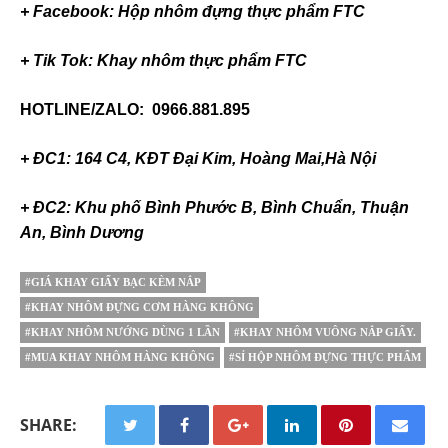
+ Facebook: Hộp nhôm đựng thực phẩm FTC
+ Tik Tok: Khay nhôm thực phẩm FTC
HOTLINE/ZALO: 0966.881.895
+ ĐC1: 164 C4, KĐT Đại Kim, Hoàng Mai,Hà Nội
+ ĐC2: Khu phố Bình Phước B, Bình Chuẩn, Thuận
An, Bình Dương
#GIÁ KHAY GIẤY BẠC KÈM NẮP
#KHAY NHÔM ĐỰNG CƠM HÀNG KHÔNG
#KHAY NHÔM NƯỚNG DÙNG 1 LẦN
#KHAY NHÔM VUÔNG NẮP GIẤY.
#MUA KHAY NHÔM HÀNG KHÔNG
#SỈ HỘP NHÔM ĐỰNG THỰC PHẨM
SHARE: