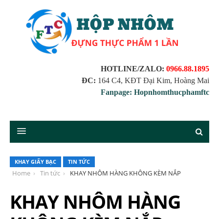
HOTLINE/ZALO:
0966.88.1895
ĐC:
164 C4, KĐT Đại Kim, Hoàng Mai
Fanpage: Hopnhomthucphamftc
KHAY GIẤY BẠC
TIN TỨC
Home
Tin tức
KHAY NHÔM HÀNG KHÔNG KÈM NẮP
KHAY NHÔM HÀNG