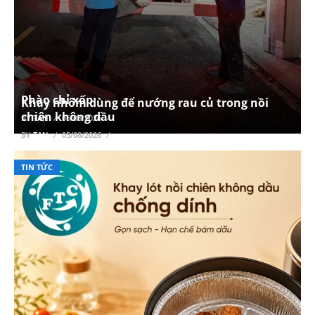
Phào chỉ xốp
Khay nhôm dùng để nướng rau củ trong nồi
chiên không dầu
BY
TAN
06/08/2026
BY
TAN
05/08/2026
TIN TỨC
TIN TỨC