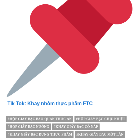
Tik Tok: Khay nhôm thực phẩm FTC
#HỘP GIẤY BẠC BẢO QUẢN THỨC ĂN
#HỘP GIẤY BẠC CHỊU NHIỆT
#HỘP GIẤY BẠC NƯỚNG
#KHAY GIẤY BẠC CÓ NẮP
#KHAY GIẤY BẠC ĐỰNG THỰC PHẨM
#KHAY GIẤY BẠC MỘT LẦN