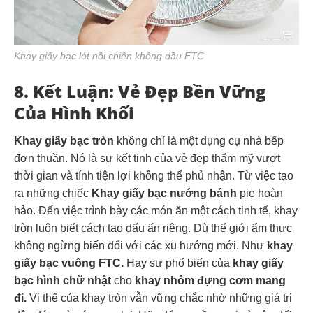
Khay giấy bạc lót nồi chiên không dầu FTC
8. Kết Luận: Vẻ Đẹp Bền Vững
Của Hình Khối
Khay giấy bạc tròn
không chỉ là một dụng cụ nhà bếp
đơn thuần. Nó là sự kết tinh của vẻ đẹp thẩm mỹ vượt
thời gian và tính tiện lợi không thể phủ nhận. Từ việc tạo
ra những chiếc
Khay giấy bạc nướng bánh
pie hoàn
hảo. Đến việc trình bày các món ăn một cách tinh tế, khay
tròn luôn biết cách tạo dấu ấn riêng. Dù thế giới ẩm thực
không ngừng biến đổi với các xu hướng mới. Như
khay
giấy bạc vuông FTC.
H
ay sự phổ biến của
khay giấy
bạc hình chữ nhật
cho
khay nhôm đựng cơm mang
đi.
V
ị thế của khay tròn vẫn vững chắc nhờ những giá trị