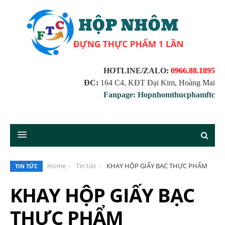
HOTLINE/ZALO:
0966.88.1895
ĐC:
164 C4, KĐT Đại Kim, Hoàng Mai
Fanpage: Hopnhomthucphamftc
Home
Tin tức
KHAY HỘP GIẤY BẠC THỰC PHẨM
TIN TỨC
KHAY HỘP GIẤY BẠC
THỰC PHẨM