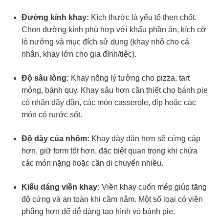
Đường kính khay:
Kích thước là yếu tố then chốt.
Chọn đường kính phù hợp với khẩu phần ăn, kích cỡ
lò nướng và mục đích sử dụng (khay nhỏ cho cá
nhân, khay lớn cho gia đình/tiệc).
Độ sâu lòng:
Khay nông lý tưởng cho pizza, tart
mỏng, bánh quy. Khay sâu hơn cần thiết cho bánh pie
có nhân đầy đặn, các món casserole, dip hoặc các
món có nước sốt.
Độ dày của nhôm:
Khay dày dặn hơn sẽ cứng cáp
hơn, giữ form tốt hơn, đặc biệt quan trọng khi chứa
các món nặng hoặc cần di chuyển nhiều.
Kiểu dáng viền khay:
Viền khay cuốn mép giúp tăng
độ cứng và an toàn khi cầm nắm. Một số loại có viền
phẳng hơn để dễ dàng tạo hình vỏ bánh pie.