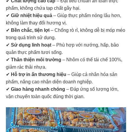
✔
Chất lượng cao cấp
– Đạt tiêu chuẩn an toàn thực
phẩm, không chứa tạp chất gây hại.
✔
Giữ nhiệt hiệu quả
– Giúp thực phẩm nóng lâu hơn,
không làm thay đổi hương vị.
✔
Bền chắc, tiện lợi
– Chống rò rỉ, không dễ bị móp méo
trong quá trình sử dụng.
✔
Sử dụng linh hoạt
– Phù hợp với nướng, hấp, bảo
quản thực phẩm tươi sống.
✔
Thân thiện môi trường
– Nhôm có thể tái chế 100%,
giảm rác thải nhựa.
✔
Hỗ trợ in ấn thương hiệu
– Giúp cá nhân hóa sản
phẩm, nâng cao nhận diện doanh nghiệp.
✔
Giao hàng nhanh chóng
– Đáp ứng số lượng lớn,
vận chuyển toàn quốc đúng thời gian.