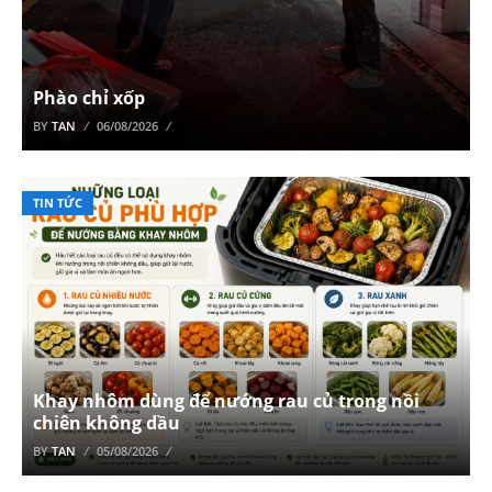
Phào chỉ xốp
BY
TAN
06/08/2026
TIN TỨC
Khay nhôm dùng để nướng rau củ trong nồi
chiên không dầu
BY
TAN
05/08/2026