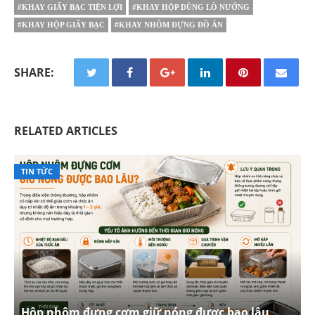
#KHAY GIẤY BẠC TIỆN LỢI
#KHAY HỘP DÙNG LÒ NƯỚNG
#KHAY HỘP GIẤY BẠC
#KHAY NHÔM ĐỰNG ĐỒ ĂN
SHARE:
RELATED ARTICLES
TIN TỨC
Hộp nhôm đựng cơm giữ nóng được bao lâu