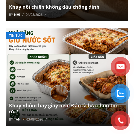
Khay nồi chiên không dầu chống dính
BY
NHI
04/08/2026
TIN TỨC
Khay nhôm hay giấy nến: Đâu là lựa chọn tối
ưu?
BY
TAN
03/08/2026