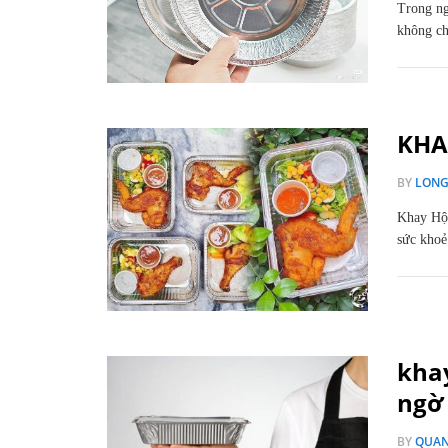
Trong ng
không ch
KHA
BY
LON
Khay Hộp
sức khoẻ
kha
ngờ 
BY
QUA