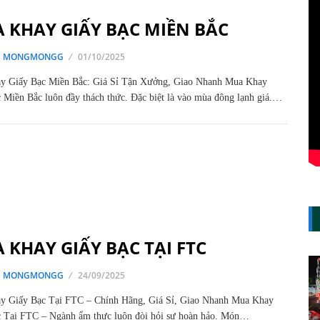
 KHAY GIẤY BẠC MIỀN BẮC
G MONGMONGG
01/10/2025
y Giấy Bạc Miền Bắc: Giá Sỉ Tận Xưởng, Giao Nhanh Mua Khay
 Miền Bắc luôn đầy thách thức. Đặc biệt là vào mùa đông lạnh giá.…
 KHAY GIẤY BẠC TẠI FTC
G MONGMONGG
24/09/2025
y Giấy Bạc Tại FTC – Chính Hãng, Giá Sỉ, Giao Nhanh Mua Khay
 Tại FTC – Ngành ẩm thực luôn đòi hỏi sự hoàn hảo. Món…