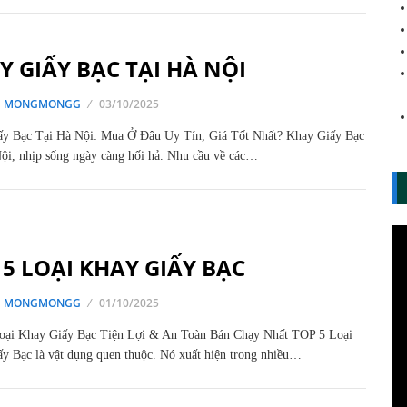
Y GIẤY BẠC TẠI HÀ NỘI
G MONGMONGG
03/10/2025
y Bạc Tại Hà Nội: Mua Ở Đâu Uy Tín, Giá Tốt Nhất? Khay Giấy Bạc
ội, nhịp sống ngày càng hối hả. Nhu cầu về các…
 5 LOẠI KHAY GIẤY BẠC
G MONGMONGG
01/10/2025
oại Khay Giấy Bạc Tiện Lợi & An Toàn Bán Chạy Nhất TOP 5 Loại
y Bạc là vật dụng quen thuộc. Nó xuất hiện trong nhiều…