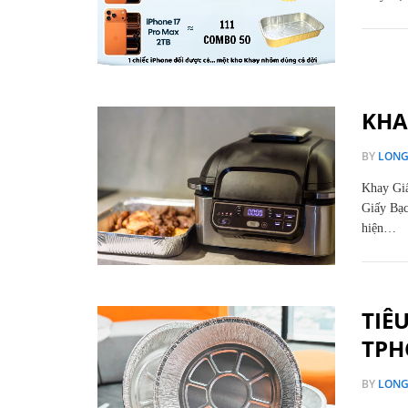
KHA
BY
LON
Khay Gi
Giấy Bạc
hiện…
TIÊ
TPH
BY
LON