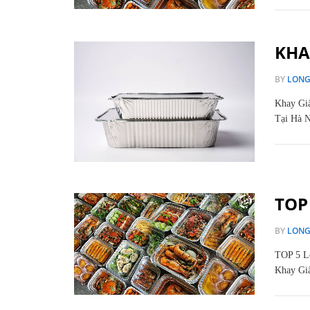
KHA
BY
LON
Khay Giấ
Tại Hà N
TOP
BY
LON
TOP 5 L
Khay Giấ