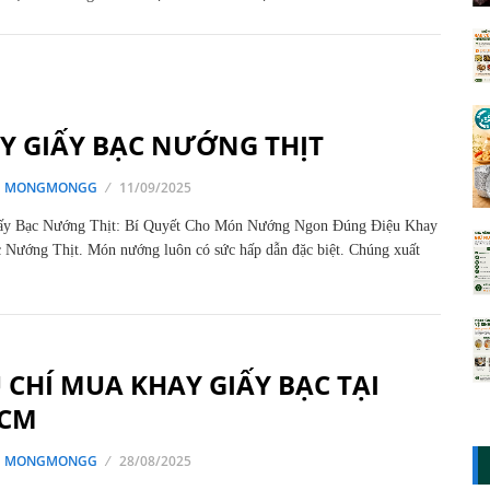
Y GIẤY BẠC NƯỚNG THỊT
G MONGMONGG
11/09/2025
ấy Bạc Nướng Thịt: Bí Quyết Cho Món Nướng Ngon Đúng Điệu Khay
 Nướng Thịt. Món nướng luôn có sức hấp dẫn đặc biệt. Chúng xuất
U CHÍ MUA KHAY GIẤY BẠC TẠI
CM
G MONGMONGG
28/08/2025