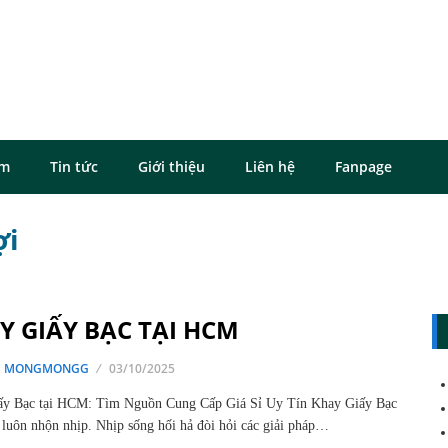
ôm
Tin tức
Giới thiệu
Liên hệ
Fanpage
ợi
Y GIẤY BẠC TẠI HCM
G MONGMONGG
03/10/2025
ấy Bạc tại HCM: Tìm Nguồn Cung Cấp Giá Sỉ Uy Tín Khay Giấy Bạc
luôn nhộn nhịp. Nhịp sống hối hả đòi hỏi các giải pháp…