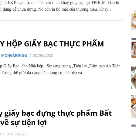
ành F&B cạnh tranh Tiêu chí mua khay giấy bạc tại TPHCM. Bao bì
ỉ dùng để chứa đựng. Nó còn là bộ mặt của thương hiệu. Khay…
Y HỘP GIẤY BẠC THỰC PHẨM
G MONGMONGG
30/06/2025
 Giấy Bạc cho Nhà bếp : Sự sang trọng ,Tiện lợi ,Đảm bảo An Toàn
 Trong thế giới đa dạng của dụng cụ nhà bếp và…
y giấy bạc đựng thực phẩm Bất
về sự tiện lợi
N
31/05/2025