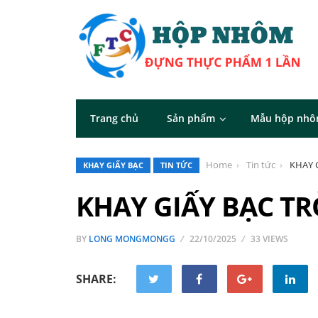
Trang chủ
Sản phẩm
Mẫu hộp nh
Home
Tin tức
KHAY 
KHAY GIẤY BẠC
TIN TỨC
KHAY GIẤY BẠC TR
BY
LONG MONGMONGG
22/10/2025
33 VIEWS
SHARE: