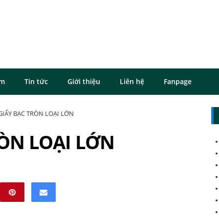
ôm
Tin tức
Giới thiệu
Liên hệ
Fanpage
GIẤY BẠC TRÒN LOẠI LỚN
ÒN LOẠI LỚN