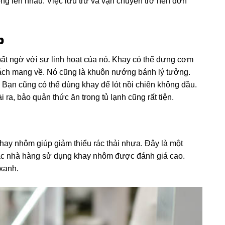
ng lên nhau. Việc lưu trữ và vận chuyển trở nên đơn
p
bất ngờ với sự linh hoạt của nó. Khay có thể đựng cơm
ch mang về. Nó cũng là khuôn nướng bánh lý tưởng.
. Bạn cũng có thể dùng khay để lót nồi chiên không dầu.
 ra, bảo quản thức ăn trong tủ lạnh cũng rất tiện.
khay nhôm giúp giảm thiểu rác thải nhựa. Đây là một
ác nhà hàng sử dụng khay nhôm được đánh giá cao.
xanh.