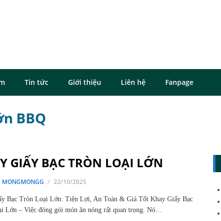
ôm
Tin tức
Giới thiệu
Liên hệ
Fanpage
lớn BBQ
Y GIẤY BẠC TRÒN LOẠI LỚN
G MONGMONGG
22/10/2025
y Bạc Tròn Loại Lớn: Tiện Lợi, An Toàn & Giá Tốt Khay Giấy Bạc
i Lớn – Việc đóng gói món ăn nóng rất quan trọng. Nó…