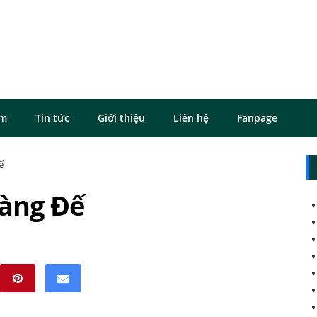
ôm
Tin tức
Giới thiệu
Liên hệ
Fanpage
ế
àng Đế