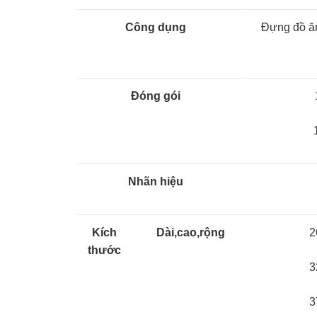
Công dụng
Đựng đồ ăn
Đóng gói
Nhãn hiệu
Kích
Dài,cao,rộng
2
thước
3
3