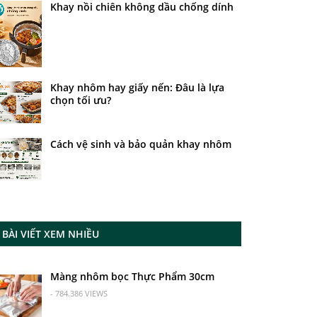
Khay nồi chiên không dầu chống dính
Khay nhôm hay giấy nến: Đâu là lựa
chọn tối ưu?
Cách vệ sinh và bảo quản khay nhôm
BÀI VIẾT XEM NHIỀU
Màng nhôm bọc Thực Phẩm 30cm
- 784.386 VIEWS