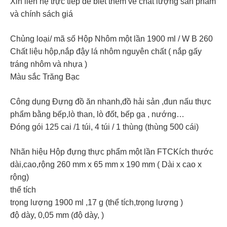
Xin liên hệ trực tiếp để biết thêm về chất lượng sản phẩm
và chính sách giá
Chủng loại/ mã số Hộp Nhôm một lần 1900 ml / W B 260
Chất liệu hộp,nắp đậy lá nhôm nguyên chất ( nắp gấy
tráng nhôm và nhựa )
Màu sắc Trăng Bạc
Công dụng Đựng đồ ăn nhanh,đồ hải sản ,đun nấu thực
phẩm bằng bếp,lò than, lò đốt, bếp ga , nướng…
Đóng gói 125 cai /1 túi, 4 túi / 1 thùng (thùng 500 cái)
Nhãn hiệu Hộp đựng thực phẩm một lần FTCKích thước
dài,cao,rộng 260 mm x 65 mm x 190 mm ( Dài x cao x
rộng)
thể tích
trọng lượng 1900 ml ,17 g (thể tích,trọng lượng )
độ dày, 0,05 mm (độ dày, )