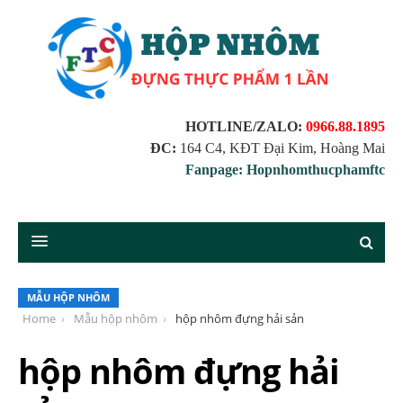
HOTLINE/ZALO:
0966.88.1895
ĐC:
164 C4, KĐT Đại Kim, Hoàng Mai
Fanpage: Hopnhomthucphamftc
MẪU HỘP NHÔM
Home
Mẫu hộp nhôm
hộp nhôm đựng hải sản
hộp nhôm đựng hải