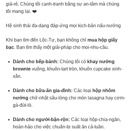
giá-rẻ. Chúng tôi cạnh-tranh bằng sự an-tâm mà chúng
tôi mang lại. ❤️
Hệ sinh thái đa-dạng đáp-ứng mọi kịch-bản nấu-nướng
Khi bạn tìm đến Lộc-Tự, bạn không chỉ
mua hộp giấy
bạc
. Bạn tìm thấy một giải-pháp cho mọi-nhu-cầu.
Dành cho bếp-bánh:
Chúng tôi có
khay nướng
brownie
vuông, khuôn-tart tròn, khuôn cupcake xinh-
xắn.
Dành cho bữa-ăn gia-đình:
Các-loại
hộp nhôm
nướng
chữ-nhật sâu-lòng cho món lasagna hay cơm-
gà-đút-lò.
Dành cho người-bận-rộn:
Các loại hộp-chia-ngăn,
hoàn-hảo cho việc chuẩn-bị suất ăn cả-tuần.