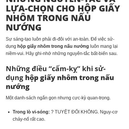
LỰA-CHỌN CHO HỘP GIẤY
NHÔM TRONG NẤU
NƯỚNG
Sự sáng-tạo luôn phải đi-đôi với an-toàn. Để việc sử-
dụng
hộp giấy nhôm trong nấu nướng
luôn mang lại
niềm-vui. Hãy ghi-nhớ những nguyên-tắc bất-biến sau.
Những điều “cấm-kỵ” khi sử-
dụng
hộp giấy nhôm trong nấu
nướng
Một danh-sách ngắn gọn nhưng cực-kỳ quan-trọng.
Trong lò vi-sóng:
? TUYỆT ĐỐI KHÔNG. Nguy-cơ
cháy-nổ rất cao.