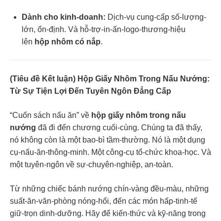
Dành cho kinh-doanh:
Dịch-vụ cung-cấp số-lượng-
lớn, ổn-định. Và hỗ-trợ-in-ấn-logo-thương-hiệu
lên
hộp nhôm có nắp
.
(Tiêu đề Kết luận) Hộp Giấy Nhôm Trong Nấu Nướng:
Từ Sự Tiện Lợi Đến Tuyên Ngôn Đẳng Cấp
“Cuốn sách nấu ăn” về
hộp giấy nhôm trong nấu
nướng
đã đi đến chương cuối-cùng. Chúng ta đã thấy,
nó không còn là một bao-bì tầm-thường. Nó là một dụng
cụ-nấu-ăn-thông-minh. Một công-cụ tổ-chức khoa-học. Và
một tuyên-ngôn về sự-chuyên-nghiệp, an-toàn.
Từ những chiếc bánh nướng chín-vàng đều-màu, những
suất-ăn-văn-phòng nóng-hổi, đến các món hấp-tinh-tế
giữ-trọn dinh-dưỡng. Hãy để kiến-thức và kỹ-năng trong