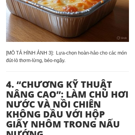
[MÔ TẢ HÌNH ẢNH 3]:
Lựa-chọn hoàn-hảo cho các món
đút-lò thơm-lừng, béo-ngậy.
4. “CHƯƠNG KỸ THUẬT
NÂNG CAO”: LÀM CHỦ HƠI
NƯỚC VÀ NỒI CHIÊN
KHÔNG DẦU VỚI HỘP
GIẤY NHÔM TRONG NẤU
NƯỚNG