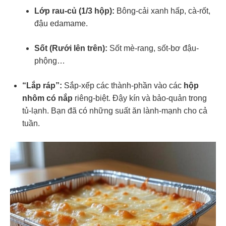
Lớp rau-củ (1/3 hộp):
Bông-cải xanh hấp, cà-rốt,
đậu edamame.
Sốt (Rưới lên trên):
Sốt mè-rang, sốt-bơ đậu-
phộng…
“Lắp ráp”:
Sắp-xếp các thành-phần vào các
hộp
nhôm có nắp
riêng-biệt. Đậy kín và bảo-quản trong
tủ-lạnh. Bạn đã có những suất ăn lành-mạnh cho cả
tuần.