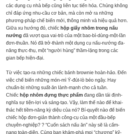
các dụng cụ nhà bếp cũng liên tục tiến hóa. Chúng không
chỉ đáp ứng nhu-cầu cơ bản, mà còn mở ra những
phương-pháp chế biến mới, thông minh và hiệu quả hơn.
Giữa xu hướng đó, chiếc
hộp giấy nhôm trong nấu
nướng
đã vượt qua vai-trò của một bao-bì-dùng-một-lần
đơn-thuần. Nó đã trở-thành một dụng cụ nấu-nướng đa-
năng thực-thụ, một “người hùng” thầm-lặng trong các
gian bếp hiện-đại.
Từ việc tạo-ra những chiếc bánh brownie hoàn-hảo. Đến
việc chế biến những món-mì Ý-đút-lò béo ngậy. Hay
chuẩn-bị những suất-ăn lành-mạnh cho cả tuần.
Chiếc
hộp nhôm đựng thực phẩm
đang dần tái định-
nghĩa sự tiện-lợi và sáng-tạo. Vậy, làm thế nào để khai-
thác hết tiềm-năng kỳ diệu của nó? Bí-quyết nào để biến
chiếc hộp đơn-giản thành công-cụ của một đầu-bếp
chuyên-nghiệp? ? “Cuốn sách nấu ăn” này sẽ là cẩm-
nang toàn-diện. Cùng bạn khám-phá mọi “chương” kỹ-