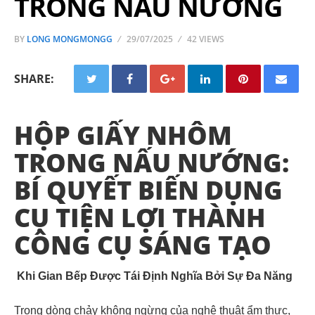
TRONG NẤU NƯỚNG
BY
LONG MONGMONGG
29/07/2025
42 VIEWS
SHARE:
HỘP GIẤY NHÔM
TRONG NẤU NƯỚNG:
BÍ QUYẾT BIẾN DỤNG
CỤ TIỆN LỢI THÀNH
CÔNG CỤ SÁNG TẠO
Khi Gian Bếp Được Tái Định Nghĩa Bởi Sự Đa Năng
Trong dòng chảy không ngừng của nghệ thuật ẩm thực,