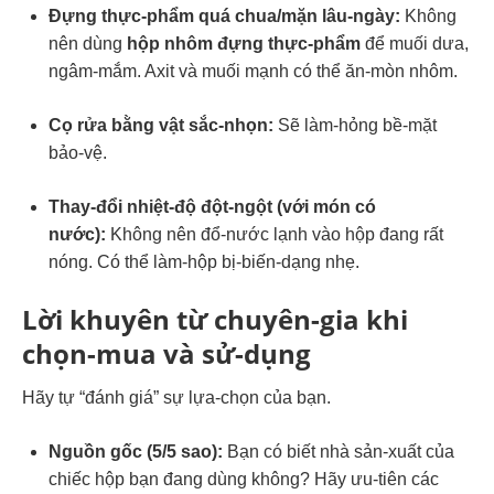
Đựng thực-phẩm quá chua/mặn lâu-ngày:
Không
nên dùng
hộp nhôm đựng thực-phẩm
để muối dưa,
ngâm-mắm. Axit và muối mạnh có thể ăn-mòn nhôm.
Cọ rửa bằng vật sắc-nhọn:
Sẽ làm-hỏng bề-mặt
bảo-vệ.
Thay-đổi nhiệt-độ đột-ngột (với món có
nước):
Không nên đổ-nước lạnh vào hộp đang rất
nóng. Có thể làm-hộp bị-biến-dạng nhẹ.
Lời khuyên từ chuyên-gia khi
chọn-mua và sử-dụng
Hãy tự “đánh giá” sự lựa-chọn của bạn.
Nguồn gốc (5/5 sao):
Bạn có biết nhà sản-xuất của
chiếc hộp bạn đang dùng không? Hãy ưu-tiên các