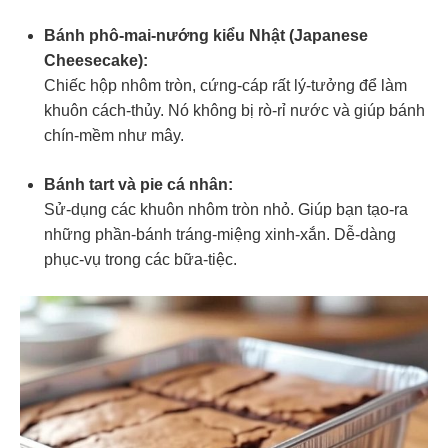
Bánh phô-mai-nướng kiểu Nhật (Japanese
Cheesecake):
Chiếc hộp nhôm tròn, cứng-cáp rất lý-tưởng để làm
khuôn cách-thủy. Nó không bị rò-rỉ nước và giúp bánh
chín-mềm như mây.
Bánh tart và pie cá nhân:
Sử-dụng các khuôn nhôm tròn nhỏ. Giúp bạn tạo-ra
những phần-bánh tráng-miệng xinh-xắn. Dễ-dàng
phục-vụ trong các bữa-tiệc.