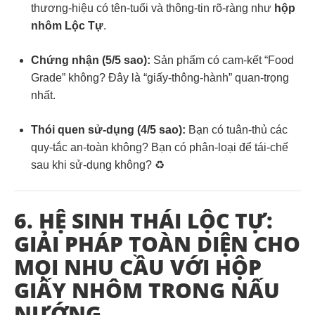
thương-hiệu có tên-tuổi và thông-tin rõ-ràng như
hộp
nhôm Lộc Tự
.
Chứng nhận (5/5 sao):
Sản phẩm có cam-kết “Food
Grade” không? Đây là “giấy-thông-hành” quan-trọng
nhất.
Thói quen sử-dụng (4/5 sao):
Bạn có tuân-thủ các
quy-tắc an-toàn không? Bạn có phân-loại để tái-chế
sau khi sử-dụng không? ♻️
6. HỆ SINH THÁI LỘC TỰ:
GIẢI PHÁP TOÀN DIỆN CHO
MỌI NHU CẦU VỚI HỘP
GIẤY NHÔM TRONG NẤU
NƯỚNG