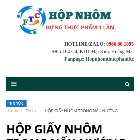
HOTLINE/ZALO:
0966.88.1895
ĐC:
164 C4, KĐT Đại Kim, Hoàng Mai
Fanpage: Hopnhomthucphamftc
TIN TỨC
Home
Tin tức
HỘP GIẤY NHÔM TRONG NẤU NƯỚNG
HỘP GIẤY NHÔM