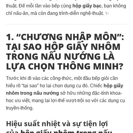
thuật. Để mỗi lần vào bếp cùng
hộp giấy bạc
, bạn không
chỉ nấu-ăn, mà còn đang trình-diễn nghệ-thuật. ✨
1. “CHƯƠNG NHẬP MÔN”:
TẠI SAO HỘP GIẤY NHÔM
TRONG NẤU NƯỚNG LÀ
LỰA CHỌN THÔNG MINH?
Trước khi đi vào các công-thức, một đầu bếp giỏi cần
hiểu rõ “tại sao” họ lại chọn dụng cụ đó. Chiếc
hộp giấy
nhôm trong nấu nướng
sở hữu những đặc-tính khoa-
học ưu việt, mang lại lợi-thế vượt-trội so với các dụng cụ
truyền-thống.
Hiệu suất nhiệt và sự tiện lợi
của
hộp giấy nhôm trong nấu