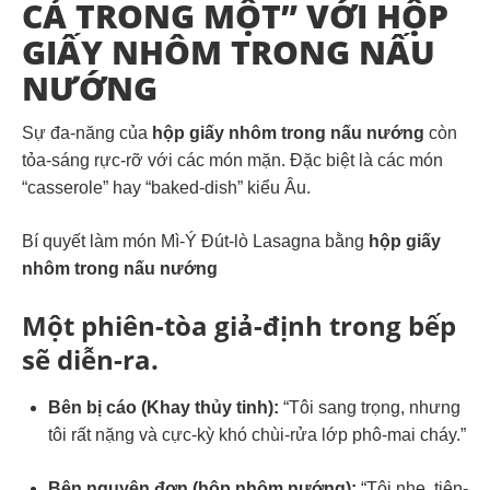
CẢ TRONG MỘT” VỚI HỘP
GIẤY NHÔM TRONG NẤU
NƯỚNG
Sự đa-năng của
hộp giấy nhôm trong nấu nướng
còn
tỏa-sáng rực-rỡ với các món mặn. Đặc biệt là các món
“casserole” hay “baked-dish” kiểu Âu.
Bí quyết làm món Mì-Ý Đút-lò Lasagna bằng
hộp giấy
nhôm trong nấu nướng
Một phiên-tòa giả-định trong bếp
sẽ diễn-ra.
Bên bị cáo (Khay thủy tinh):
“Tôi sang trọng, nhưng
tôi rất nặng và cực-kỳ khó chùi-rửa lớp phô-mai cháy.”
Bên nguyên đơn (
hộp nhôm nướng
):
“Tôi nhẹ, tiện-