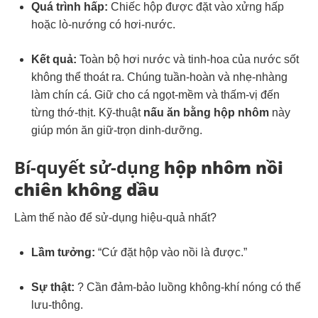
Quá trình hấp:
Chiếc hộp được đặt vào xửng hấp
hoặc lò-nướng có hơi-nước.
Kết quả:
Toàn bộ hơi nước và tinh-hoa của nước sốt
không thể thoát ra. Chúng tuần-hoàn và nhẹ-nhàng
làm chín cá. Giữ cho cá ngọt-mềm và thấm-vị đến
từng thớ-thịt. Kỹ-thuật
nấu ăn bằng hộp nhôm
này
giúp món ăn giữ-trọn dinh-dưỡng.
Bí-quyết sử-dụng
hộp nhôm nồi
chiên không dầu
Làm thế nào để sử-dụng hiệu-quả nhất?
Lầm tưởng:
“Cứ đặt hộp vào nồi là được.”
Sự thật:
? Cần đảm-bảo luồng không-khí nóng có thể
lưu-thông.