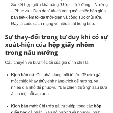
Sự kết-hợp giữa khả-năng “Ướp – Trữ đông – Nướng
– Phục vụ – Dọn dẹp” tất-cả trong một chiếc hộp giúp
bạn tiết-kiệm tối-đa thời-gian và công sức chùi rửa.
Đây là cuộc cách-mạng về hiệu suất trong bếp.
Sự thay-đổi trong tư duy khi có sự
xuất-hiện của
hộp giấy nhôm
trong nấu nướng
Câu chuyện về bữa tiệc tối của gia đình chị Hà.
Kịch bản cũ:
Chị phải dùng một tô lớn để ướp gà,
một chiếc khay thủy-tinh nặng-trịch để nướng, và
nhiều đĩa nhỏ để phục-vụ. “Bãi chiến trường” sau bữa
ăn là một nỗi ám-ảnh.
Kịch bản mới:
Chị ướp gà trực-tiếp trong các
hộp
giấy bạc
cá nhân. Sau đó nướng và phục-vụ ngay