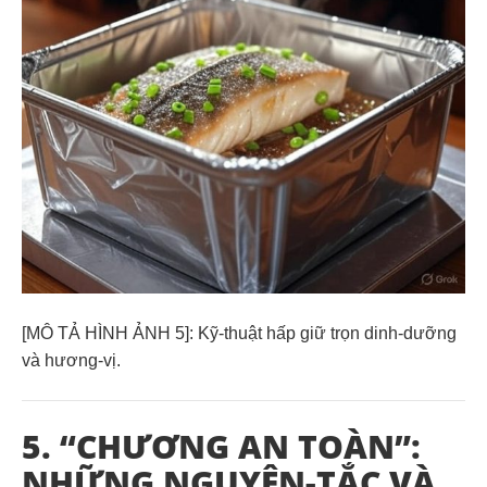
[MÔ TẢ HÌNH ẢNH 5]:
Kỹ-thuật hấp giữ trọn dinh-dưỡng
và hương-vị.
5. “CHƯƠNG AN TOÀN”:
NHỮNG NGUYÊN-TẮC VÀ