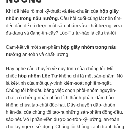
Khi đã hiểu rõ mọi kỹ-thuật và tiêu-chuẩn của
hộp giấy
nhôm trong nấu nướng
. Câu hỏi cuối-cùng là: nên tìm-
đến đâu để có được một sản-phẩm vừa chất-lượng, vừa
đa-dạng và đáng-tin-cậy? Lộc-Tự tự-hào là câu trả-lời.
Cam-kết về một sản-phẩm
hộp giấy nhôm trong nấu
nướng
an-toàn và chất-lượng
Hãy nghe câu chuyện về quy-trình của chúng tôi. Mỗi
chiếc
hộp nhôm Lộc Tự
không chỉ là một sản-phẩm. Nó
là kết-tinh của một quy-trình kiểm-soát nghiêm-ngặt.
Chúng tôi bắt-đầu bằng việc chọn phôi-nhôm nguyên-
chất, có chứng-nhận phân-tích thành-phần, đảm-bảo
không chứa tạp-chất độc-hại. Dây-chuyền dập-khuôn
hiện-đại của chúng tôi tạo-ra những sản-phẩm đồng-đều,
sắc-nét. Với phần-viền được-bo-tròn-kỹ-lưỡng, an-toàn
cho tay người sử-dụng. Chúng tôi không cạnh-tranh bằng