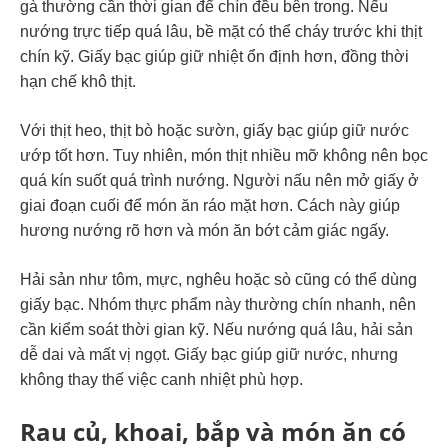
gà thường cần thời gian để chín đều bên trong. Nếu
nướng trực tiếp quá lâu, bề mặt có thể cháy trước khi thịt
chín kỹ. Giấy bạc giúp giữ nhiệt ổn định hơn, đồng thời
hạn chế khô thịt.
Với thịt heo, thịt bò hoặc sườn, giấy bạc giúp giữ nước
ướp tốt hơn. Tuy nhiên, món thịt nhiều mỡ không nên bọc
quá kín suốt quá trình nướng. Người nấu nên mở giấy ở
giai đoạn cuối để món ăn ráo mặt hơn. Cách này giúp
hương nướng rõ hơn và món ăn bớt cảm giác ngấy.
Hải sản như tôm, mực, nghêu hoặc sò cũng có thể dùng
giấy bạc. Nhóm thực phẩm này thường chín nhanh, nên
cần kiểm soát thời gian kỹ. Nếu nướng quá lâu, hải sản
dễ dai và mất vị ngọt. Giấy bạc giúp giữ nước, nhưng
không thay thế việc canh nhiệt phù hợp.
Rau củ, khoai, bắp và món ăn có