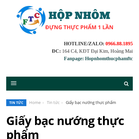
HOTLINE/ZALO:
0966.88.1895
ĐC:
164 C4, KĐT Đại Kim, Hoàng Mai
Fanpage: Hopnhomthucphamftc
Home
Tin tức
Giấy bạc nướng thực phẩm
TIN TỨC
Giấy bạc nướng thực
phẩm