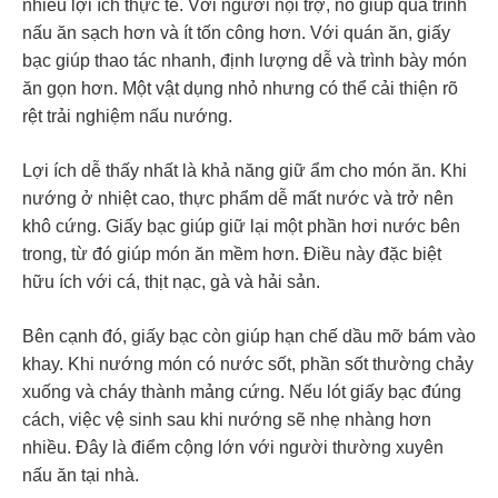
nhiều lợi ích thực tế. Với người nội trợ, nó giúp quá trình
nấu ăn sạch hơn và ít tốn công hơn. Với quán ăn, giấy
bạc giúp thao tác nhanh, định lượng dễ và trình bày món
ăn gọn hơn. Một vật dụng nhỏ nhưng có thể cải thiện rõ
rệt trải nghiệm nấu nướng.
Lợi ích dễ thấy nhất là khả năng giữ ẩm cho món ăn. Khi
nướng ở nhiệt cao, thực phẩm dễ mất nước và trở nên
khô cứng. Giấy bạc giúp giữ lại một phần hơi nước bên
trong, từ đó giúp món ăn mềm hơn. Điều này đặc biệt
hữu ích với cá, thịt nạc, gà và hải sản.
Bên cạnh đó, giấy bạc còn giúp hạn chế dầu mỡ bám vào
khay. Khi nướng món có nước sốt, phần sốt thường chảy
xuống và cháy thành mảng cứng. Nếu lót giấy bạc đúng
cách, việc vệ sinh sau khi nướng sẽ nhẹ nhàng hơn
nhiều. Đây là điểm cộng lớn với người thường xuyên
nấu ăn tại nhà.