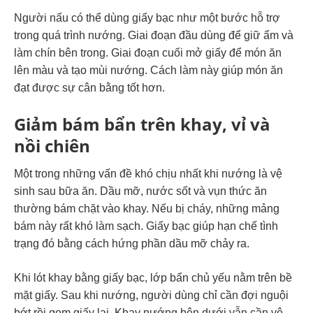
Người nấu có thể dùng giấy bạc như một bước hỗ trợ
trong quá trình nướng. Giai đoạn đầu dùng để giữ ẩm và
làm chín bên trong. Giai đoạn cuối mở giấy để món ăn
lên màu và tạo mùi nướng. Cách làm này giúp món ăn
đạt được sự cân bằng tốt hơn.
Giảm bám bẩn trên khay, vỉ và
nồi chiên
Một trong những vấn đề khó chịu nhất khi nướng là vệ
sinh sau bữa ăn. Dầu mỡ, nước sốt và vụn thức ăn
thường bám chặt vào khay. Nếu bị cháy, những mảng
bám này rất khó làm sạch. Giấy bạc giúp hạn chế tình
trạng đó bằng cách hứng phần dầu mỡ chảy ra.
Khi lót khay bằng giấy bạc, lớp bẩn chủ yếu nằm trên bề
mặt giấy. Sau khi nướng, người dùng chỉ cần đợi nguội
bớt rồi gom giấy lại. Khay nướng bên dưới vẫn cần vệ