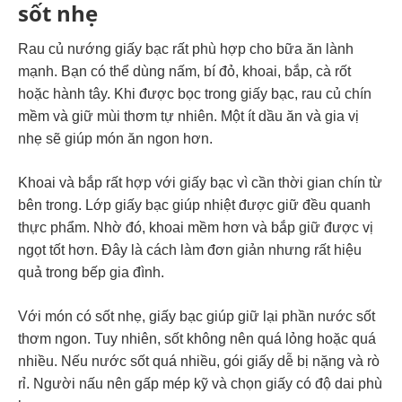
sốt nhẹ
Rau củ nướng giấy bạc rất phù hợp cho bữa ăn lành
mạnh. Bạn có thể dùng nấm, bí đỏ, khoai, bắp, cà rốt
hoặc hành tây. Khi được bọc trong giấy bạc, rau củ chín
mềm và giữ mùi thơm tự nhiên. Một ít dầu ăn và gia vị
nhẹ sẽ giúp món ăn ngon hơn.
Khoai và bắp rất hợp với giấy bạc vì cần thời gian chín từ
bên trong. Lớp giấy bạc giúp nhiệt được giữ đều quanh
thực phẩm. Nhờ đó, khoai mềm hơn và bắp giữ được vị
ngọt tốt hơn. Đây là cách làm đơn giản nhưng rất hiệu
quả trong bếp gia đình.
Với món có sốt nhẹ, giấy bạc giúp giữ lại phần nước sốt
thơm ngon. Tuy nhiên, sốt không nên quá lỏng hoặc quá
nhiều. Nếu nước sốt quá nhiều, gói giấy dễ bị nặng và rò
rỉ. Người nấu nên gấp mép kỹ và chọn giấy có độ dai phù