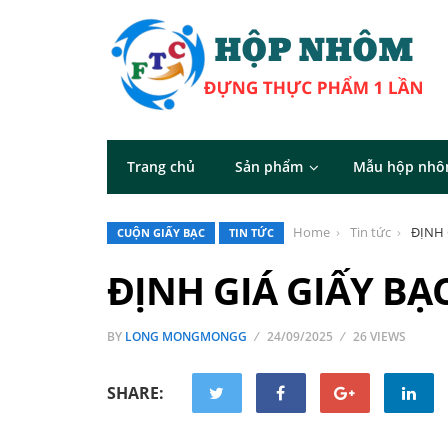
Trang chủ
Sản phẩm
Mẫu hộp nh
Home
Tin tức
ĐỊNH 
CUỘN GIẤY BẠC
TIN TỨC
ĐỊNH GIÁ GIẤY BẠC
BY
LONG MONGMONGG
24/09/2025
26 VIEWS
SHARE: