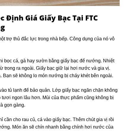
ệc
Định Giá Giấy Bạc Tại FTC
ng
một trợ thủ đắc lực trong nhà bếp. Công dụng của nó vô
Khi bọc cá, gà hay sườn bằng giấy bạc để nướng. Nhiệt
 trong ra ngoài. Giấy bạc giữ lại hơi nước và gia vị.
 Bạn sẽ không lo món nướng bị cháy khét bên ngoài.
vào tủ lạnh để bảo quản. Lớp giấy bạc ngăn chặn không
ộ tươi ngon lâu hơn. Mùi của thực phẩm cũng không bị
và gọn gàng.
hỉ cần cho rau củ, cá vào giấy bạc. Thêm chút gia vị rồi
 nướng. Món ăn sẽ chín nhanh bằng chính hơi nước của