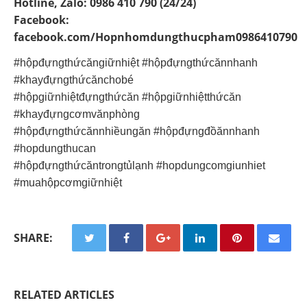
Hotline, Zalo: 0986 410 790 (24/24)
Facebook:
facebook.com/Hopnhomdungthucpham0986410790
#hộpđựngthứcăngiữnhiệt #hộpđựngthứcănnhanh
#khayđựngthứcănchobé
#hộpgiữnhiệtđựngthứcăn #hộpgiữnhiệtthứcăn
#khayđựngcơmvănphòng
#hộpđựngthứcănnhiềungăn #hộpđựngđồănnhanh
#hopdungthucan
#hộpđựngthứcăntrongtủlạnh #hopdungcomgiunhiet
#muahộpcơmgiữnhiệt
SHARE:
RELATED ARTICLES