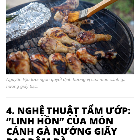
Nguyên liệu tươi ngon quyết định hương vị của món cánh gà
nướng giấy bạc.
4. NGHỆ THUẬT TẨM ƯỚP:
“LINH HỒN” CỦA MÓN
CÁNH GÀ NƯỚNG GIẤY