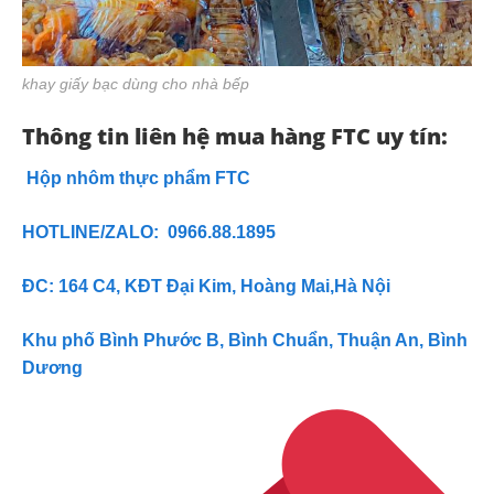
khay giấy bạc dùng cho nhà bếp
Thông tin liên hệ mua hàng FTC uy tín:
Hộp nhôm thực phẩm FTC
HOTLINE/ZALO: 0966.88.1895
ĐC: 164 C4, KĐT Đại Kim, Hoàng Mai,Hà Nội
Khu phố Bình Phước B, Bình Chuẩn, Thuận An, Bình
Dương