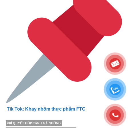
Tik Tok: Khay nhôm thực phẩm FTC
#BÍ QUYẾT ƯỚP CÁNH GÀ NƯỚNG