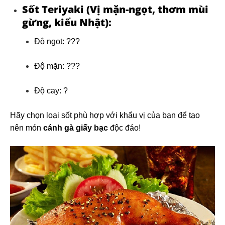
Sốt Teriyaki (Vị mặn-ngọt, thơm mùi
gừng, kiểu Nhật):
Độ ngọt: ???
Độ mặn: ???
Độ cay: ?️
Hãy chọn loại sốt phù hợp với khẩu vị của bạn để tạo
nên món
cánh gà giấy bạc
độc đáo!