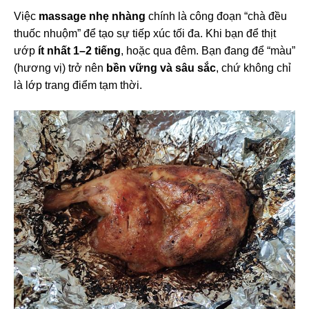
Việc
massage nhẹ nhàng
chính là công đoạn “chà đều
thuốc nhuộm” để tạo sự tiếp xúc tối đa. Khi bạn để thịt
ướp
ít nhất 1–2 tiếng
, hoặc qua đêm. Bạn đang để “màu”
(hương vị) trở nên
bền vững và sâu sắc
, chứ không chỉ
là lớp trang điểm tạm thời.