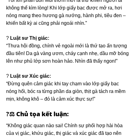
“Tôi xin phản đối! Mùi thơm mới là thứ khiến người ta
không thể kìm lòng! Khi lớp giấy bạc được mở ra, hơi
nóng mang theo hương gà nướng, hành phi, tiêu đen –
khiến bất kỳ ai cũng phải ngoái nhìn.”
?
Luật sư Thị giác:
“Thưa hội đồng, chính vẻ ngoài mới là thứ tạo ấn tượng
đầu tiên! Da gà vàng ươm, cháy cạnh nhẹ, dầu mỡ bóng
lên như phủ lớp sơn hoàn hảo. Nhìn đã thấy ngon!”
?
Luật sư Xúc giác:
“Đừng quên cảm giác khi tay chạm vào lớp giấy bạc
nóng hổi, bóc ra từng phần da giòn, thịt gà tách ra mềm
mịn, không khô – đó là cảm xúc thực sự!”
?‍⚖️
Chủ tọa kết luận:
“Không giác quan nào sai! Chính sự phối hợp hài hòa
của vị giác, khứu giác, thị giác và xúc giác đã tạo nên