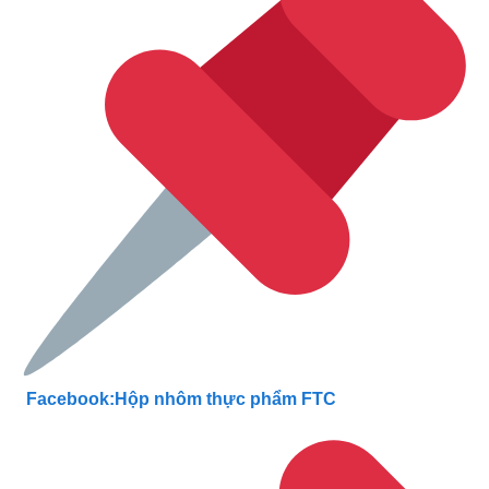
Facebook:Hộp nhôm thực phẩm FTC