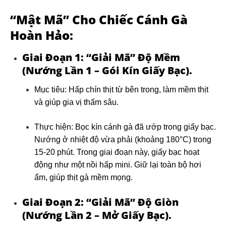
“Mật Mã” Cho Chiếc Cánh Gà
Hoàn Hảo:
Giai Đoạn 1: “Giải Mã” Độ Mềm
(Nướng Lần 1 – Gói Kín Giấy Bạc).
Mục tiêu:
Hấp chín thịt từ bên trong, làm mềm thịt
và giúp gia vị thấm sâu.
Thực hiện:
Bọc kín cánh gà đã ướp trong giấy bạc.
Nướng ở nhiệt độ vừa phải (khoảng 180°C) trong
15-20 phút. Trong giai đoạn này, giấy bạc hoạt
động như một nồi hấp mini. Giữ lại toàn bộ hơi
ẩm, giúp thịt gà mềm mọng.
Giai Đoạn 2: “Giải Mã” Độ Giòn
(Nướng Lần 2 – Mở Giấy Bạc).