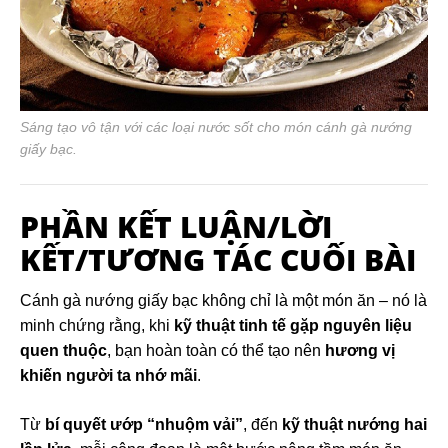
Sáng tạo vô tận với các loại nước sốt cho món cánh gà nướng
giấy bạc.
PHẦN KẾT LUẬN/LỜI
KẾT/TƯƠNG TÁC CUỐI BÀI
Cánh gà nướng giấy bạc không chỉ là một món ăn – nó là
minh chứng rằng, khi
kỹ thuật tinh tế gặp nguyên liệu
quen thuộc
, bạn hoàn toàn có thể tạo nên
hương vị
khiến người ta nhớ mãi
.
Từ
bí quyết ướp “nhuộm vải”
, đến
kỹ thuật nướng hai