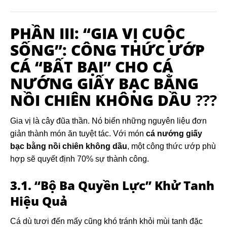
PHẦN III: “GIA VỊ CUỘC
SỐNG”: CÔNG THỨC ƯỚP
CÁ “BẤT BẠI” CHO
CÁ
NƯỚNG GIẤY BẠC BẰNG
NỒI CHIÊN KHÔNG DẦU
?️??
Gia vị là cây đũa thần. Nó biến những nguyên liệu đơn
giản thành món ăn tuyệt tác. Với món
cá nướng giấy
bạc bằng nồi chiên không dầu
, một công thức ướp phù
hợp sẽ quyết định 70% sự thành công.
3.1. “Bộ Ba Quyền Lực” Khử Tanh
Hiệu Quả
Cá dù tươi đến mấy cũng khó tránh khỏi mùi tanh đặc