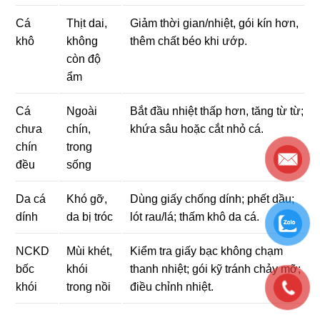
Cá
Thịt dai,
Giảm thời gian/nhiệt, gói kín hơn,
khô
không
thêm chất béo khi ướp.
còn độ
ẩm
Cá
Ngoài
Bắt đầu nhiệt thấp hơn, tăng từ từ;
chưa
chín,
khứa sâu hoặc cắt nhỏ cá.
chín
trong
đều
sống
Da cá
Khó gỡ,
Dùng giấy chống dính; phết dầu;
dính
da bị tróc
lót rau/lá; thấm khô da cá.
NCKD
Mùi khét,
Kiểm tra giấy bạc không chạm
bốc
khói
thanh nhiệt; gói kỹ tránh chảy mỡ;
khói
trong nồi
điều chỉnh nhiệt.