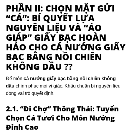
PHẦN II: CHỌN MẶT GỬI
“CÁ”: BÍ QUYẾT LỰA
NGUYÊN LIỆU VÀ “ÁO
GIÁP” GIẤY BẠC HOÀN
HẢO CHO
CÁ NƯỚNG GIẤY
BẠC BẰNG NỒI CHIÊN
KHÔNG DẦU
??️
Để món
cá nướng giấy bạc bằng nồi chiên không
dầu
chinh phục mọi vị giác. Khâu chuẩn bị nguyên liệu
đóng vai trò quyết định.
2.1. “Đi Chợ” Thông Thái: Tuyển
Chọn Cá Tươi Cho Món Nướng
Đỉnh Cao