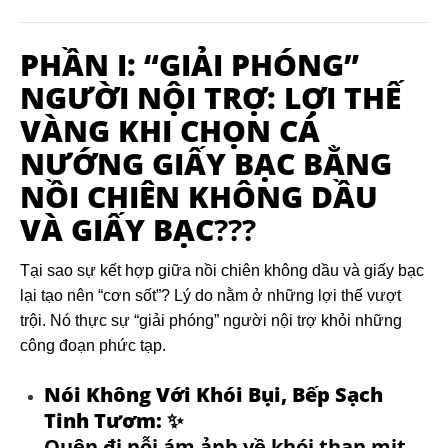
PHẦN I: “GIẢI PHÓNG”
NGƯỜI NỘI TRỢ: LỢI THẾ
VÀNG KHI CHỌN
CÁ
NƯỚNG GIẤY BẠC BẰNG
NỒI CHIÊN KHÔNG DẦU
VÀ GIẤY BẠC
?‍??
Tại sao sự kết hợp giữa nồi chiên không dầu và giấy bạc
lại tạo nên “cơn sốt”? Lý do nằm ở những lợi thế vượt
trội. Nó thực sự “giải phóng” người nội trợ khỏi những
công đoạn phức tạp.
Nói Không Với Khói Bụi, Bếp Sạch
Tinh Tươm:
✨
Quên đi nỗi ám ảnh về khói than mịt