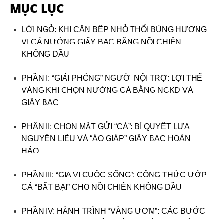
MỤC LỤC
LỜI NGỎ: KHI CĂN BẾP NHỎ THỔI BÙNG HƯƠNG
VỊ CÁ NƯỚNG GIẤY BẠC BẰNG NỒI CHIÊN
KHÔNG DẦU
PHẦN I: “GIẢI PHÓNG” NGƯỜI NỘI TRỢ: LỢI THẾ
VÀNG KHI CHỌN NƯỚNG CÁ BẰNG NCKD VÀ
GIẤY BẠC
PHẦN II: CHỌN MẶT GỬI “CÁ”: BÍ QUYẾT LỰA
NGUYÊN LIỆU VÀ “ÁO GIÁP” GIẤY BẠC HOÀN
HẢO
PHẦN III: “GIA VỊ CUỘC SỐNG”: CÔNG THỨC ƯỚP
CÁ “BẤT BẠI” CHO NỒI CHIÊN KHÔNG DẦU
PHẦN IV: HÀNH TRÌNH “VÀNG ƯƠM”: CÁC BƯỚC