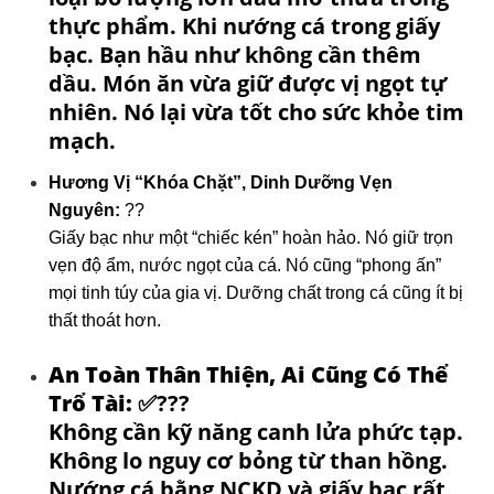
thực phẩm. Khi nướng cá trong giấy
bạc. Bạn hầu như không cần thêm
dầu. Món ăn vừa giữ được vị ngọt tự
nhiên. Nó lại vừa tốt cho sức khỏe tim
mạch.
Hương Vị “Khóa Chặt”, Dinh Dưỡng Vẹn
Nguyên:
??
Giấy bạc như một “chiếc kén” hoàn hảo. Nó giữ trọn
vẹn độ ẩm, nước ngọt của cá. Nó cũng “phong ấn”
mọi tinh túy của gia vị. Dưỡng chất trong cá cũng ít bị
thất thoát hơn.
An Toàn Thân Thiện, Ai Cũng Có Thể
Trổ Tài:
✅?‍?‍?
Không cần kỹ năng canh lửa phức tạp.
Không lo nguy cơ bỏng từ than hồng.
Nướng cá bằng NCKD và giấy bạc rất