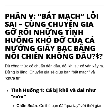
PHẦN V: “BẮT MẠCH” LỖI
SAI – CÙNG CHUYÊN GIA
GỠ RỐI NHỮNG TÌNH
HUỐNG KHÓ ĐỠ CỦA
CÁ
NƯỚNG GIẤY BẠC BẰNG
NỒI CHIÊN KHÔNG DẦU
?‍⚕️?
Dù công thức có chuẩn đến đâu, đôi khi sự cố vẫn xảy ra.
Đừng lo lắng! Chuyên gia sẽ giúp bạn “bắt mạch” và
“chữa trị”.
Tình Huống 1: Cá bị khô và dai như
“rơm”
Chẩn đoán:
Có thể bạn đã “quá tay” với thời gian