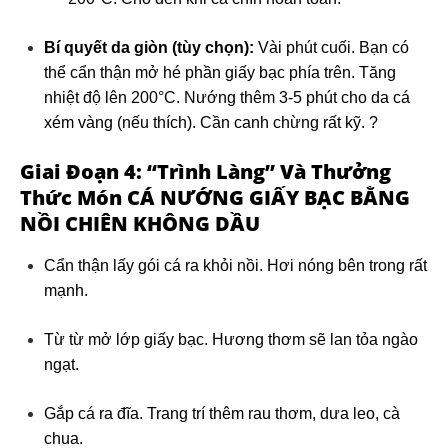
Bí quyết da giòn (tùy chọn):
Vài phút cuối. Bạn có
thể cẩn thận mở hé phần giấy bạc phía trên. Tăng
nhiệt độ lên 200°C. Nướng thêm 3-5 phút cho da cá
xém vàng (nếu thích). Cần canh chừng rất kỹ. ?
Giai Đoạn 4: “Trình Làng” Và Thưởng
Thức Món
CÁ NƯỚNG GIẤY BẠC BẰNG
NỒI CHIÊN KHÔNG DẦU
Cẩn thận lấy gói cá ra khỏi nồi. Hơi nóng bên trong rất
mạnh.
Từ từ mở lớp giấy bạc. Hương thơm sẽ lan tỏa ngào
ngạt.
Gắp cá ra đĩa. Trang trí thêm rau thơm, dưa leo, cà
chua.