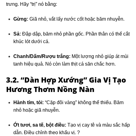
trưng. Hãy “trị” nó bằng:
Gừng:
Giã nhỏ, vắt lấy nước cốt hoặc băm nhuyễn.
Sả:
Đập dập, băm nhỏ phần gốc. Phần thân có thể cắt
khúc lót dưới cá.
Chanh/Dấm/Rượu trắng:
Một lượng nhỏ giúp át mùi
tanh hiệu quả. Nó còn làm thịt cá săn chắc hơn.
3.2. “Dàn Hợp Xướng” Gia Vị Tạo
Hương Thơm Nồng Nàn
Hành tím, tỏi:
“Cặp đôi vàng” không thể thiếu. Băm
nhỏ hoặc giã nhuyễn.
Ớt tươi, sa tế, bột điều:
Tạo vị cay tê và màu sắc hấp
dẫn. Điều chỉnh theo khẩu vị. ?