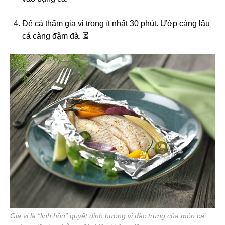
Để cá thấm gia vị trong ít nhất 30 phút. Ướp càng lâu
cá càng đậm đà. ⏳
Gia vị là “linh hồn” quyết định hương vị đặc trưng của món cá