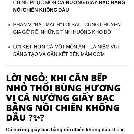
CHINH PHỤC MÓN
CÁ NƯỚNG GIẤY BẠC BẰNG
NỒI CHIÊN KHÔNG DẦU
PHẦN V: “BẮT MẠCH” LỖI SAI – CÙNG CHUYÊN
GIA GỠ RỐI NHỮNG TÌNH HUỐNG KHÓ ĐỠ
LỜI KẾT: HƠN CẢ MỘT MÓN ĂN – LÀ NIỀM VUI
SÁNG TẠO VÀ GẮN KẾT BÊN MÂM CƠM
LỜI NGỎ: KHI CĂN BẾP
NHỎ THỔI BÙNG HƯƠNG
VỊ
CÁ NƯỚNG GIẤY BẠC
BẰNG NỒI CHIÊN KHÔNG
DẦU
?✨?
Cá nướng giấy bạc bằng nồi chiên không dầu
không