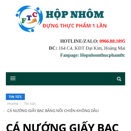
HOTLINE/ZALO:
0966.88.1895
ĐC:
164 C4, KĐT Đại Kim, Hoàng Mai
Fanpage: Hopnhomthucphamftc
TIN TỨC
Home
Tin tức
CÁ NƯỚNG GIẤY BẠC BẰNG NỒI CHIÊN KHÔNG DẦU
CÁ NƯỚNG GIẤY BẠC