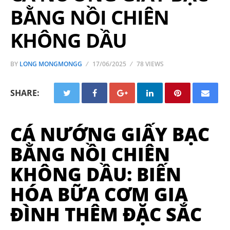
BẰNG NỒI CHIÊN
KHÔNG DẦU
BY
LONG MONGMONGG
17/06/2025
78 VIEWS
SHARE:
CÁ NƯỚNG GIẤY BẠC
BẰNG NỒI CHIÊN
KHÔNG DẦU: BIẾN
HÓA BỮA CƠM GIA
ĐÌNH THÊM ĐẶC SẮC