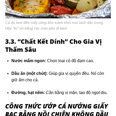
Cá dù tươi đến mấy cũng khó tránh khỏi mùi tanh đặc trưng.
Hãy “trị” nó bằng các món phụ đi kèm
3.3. “Chất Kết Dính” Cho Gia Vị
Thấm Sâu
Nước mắm ngon:
Chọn loại có độ đạm cao.
Dầu ăn (một chút):
Giúp gia vị quyện đều. Nó còn
giữ ẩm cho cá.
Đường, hạt nêm:
Cân bằng vị mặn, tạo độ ngọt dịu.
CÔNG THỨC ƯỚP
CÁ NƯỚNG GIẤY
BẠC BẰNG NỒI CHIÊN KHÔNG DẦU