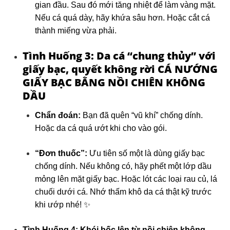
gian đầu. Sau đó mới tăng nhiệt để làm vàng mặt.
Nếu cá quá dày, hãy khứa sâu hơn. Hoặc cắt cá
thành miếng vừa phải.
Tình Huống 3: Da cá “chung thủy” với
giấy bạc, quyết không rời
CÁ NƯỚNG
GIẤY BẠC BẰNG NỒI CHIÊN KHÔNG
DẦU
Chẩn đoán:
Bạn đã quên “vũ khí” chống dính.
Hoặc da cá quá ướt khi cho vào gói.
“Đơn thuốc”:
Ưu tiên số một là dùng giấy bạc
chống dính. Nếu không có, hãy phết một lớp dầu
mỏng lên mặt giấy bạc. Hoặc lót các loại rau củ, lá
chuối dưới cá. Nhớ thấm khô da cá thật kỹ trước
khi ướp nhé! ✨
Tình Huống 4: Khói bốc lên từ nồi chiên không