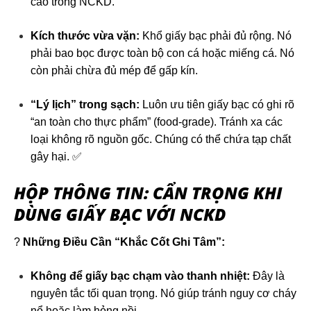
cao trong NCKD.
Kích thước vừa vặn:
Khổ giấy bạc phải đủ rộng. Nó
phải bao bọc được toàn bộ con cá hoặc miếng cá. Nó
còn phải chừa đủ mép để gấp kín.
“Lý lịch” trong sạch:
Luôn ưu tiên giấy bạc có ghi rõ
“an toàn cho thực phẩm” (food-grade). Tránh xa các
loại không rõ nguồn gốc. Chúng có thể chứa tạp chất
gây hại. ✅
HỘP THÔNG TIN: CẨN TRỌNG KHI
DÙNG GIẤY BẠC VỚI NCKD
?
Những Điều Cần “Khắc Cốt Ghi Tâm”:
Không để giấy bạc chạm vào thanh nhiệt:
Đây là
nguyên tắc tối quan trọng. Nó giúp tránh nguy cơ cháy
nổ hoặc làm hỏng nồi.