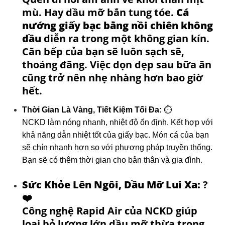
mù. Hay dầu mỡ bắn tung tóe.
Cá
nướng giấy bạc bằng nồi chiên không
dầu
diễn ra trong một không gian kín.
Căn bếp của bạn sẽ luôn sạch sẽ,
thoáng đãng. Việc dọn dẹp sau bữa ăn
cũng trở nên nhẹ nhàng hơn bao giờ
hết.
Thời Gian Là Vàng, Tiết Kiệm Tối Đa:
⏱️
NCKD làm nóng nhanh, nhiệt độ ổn định. Kết hợp với
khả năng dẫn nhiệt tốt của giấy bạc. Món cá của bạn
sẽ chín nhanh hơn so với phương pháp truyền thống.
Bạn sẽ có thêm thời gian cho bản thân và gia đình.
Sức Khỏe Lên Ngôi, Dầu Mỡ Lui Xa:
?
❤️
Công nghệ Rapid Air của NCKD giúp
loại bỏ lượng lớn dầu mỡ thừa trong