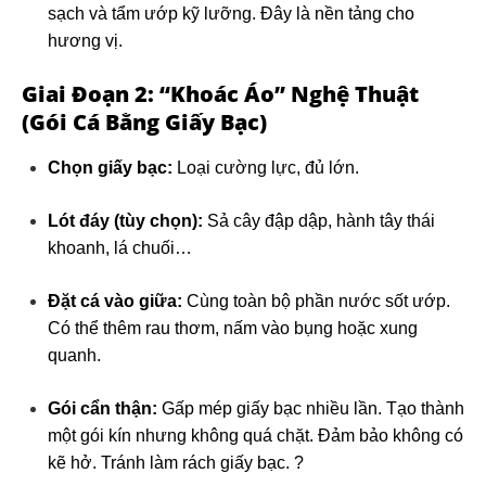
sạch và tẩm ướp kỹ lưỡng. Đây là nền tảng cho
hương vị.
Giai Đoạn 2: “Khoác Áo” Nghệ Thuật
(Gói Cá Bằng Giấy Bạc)
Chọn giấy bạc:
Loại cường lực, đủ lớn.
Lót đáy (tùy chọn):
Sả cây đập dập, hành tây thái
khoanh, lá chuối…
Đặt cá vào giữa:
Cùng toàn bộ phần nước sốt ướp.
Có thể thêm rau thơm, nấm vào bụng hoặc xung
quanh.
Gói cẩn thận:
Gấp mép giấy bạc nhiều lần. Tạo thành
một gói kín nhưng không quá chặt. Đảm bảo không có
kẽ hở. Tránh làm rách giấy bạc. ?