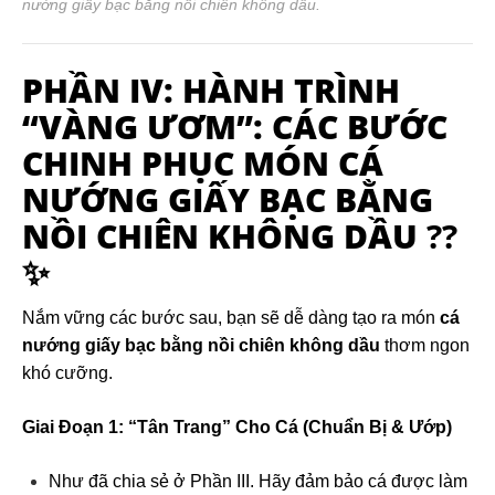
nướng giấy bạc bằng nồi chiên không dầu.
PHẦN IV: HÀNH TRÌNH
“VÀNG ƯƠM”: CÁC BƯỚC
CHINH PHỤC MÓN CÁ
NƯỚNG GIẤY BẠC BẰNG
NỒI CHIÊN KHÔNG DẦU
??
✨
Nắm vững các bước sau, bạn sẽ dễ dàng tạo ra món
cá
nướng giấy bạc bằng nồi chiên không dầu
thơm ngon
khó cưỡng.
Giai Đoạn 1: “Tân Trang” Cho Cá (Chuẩn Bị & Ướp)
Như đã chia sẻ ở Phần III. Hãy đảm bảo cá được làm