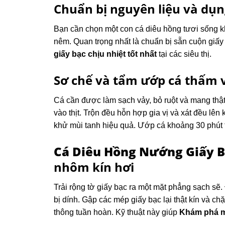
Chuẩn bị nguyên liệu và dụ
Bạn cần chọn một con cá diêu hồng tươi sống 
nêm.
Quan trọng nhất là chuẩn bị sẵn cuộn gi
giấy bạc chịu nhiệt tốt nhất
tại các siêu thị.
Sơ chế và tẩm ướp cá thấm v
Cá cần được làm sạch vảy, bỏ ruột và mang thật
vào thịt.
Trộn đều hỗn hợp gia vị và xát đều lên
khử mùi tanh hiệu quả.
Ướp cá khoảng 30 phút t
Cá Diêu Hồng Nướng Giấy B
nhôm kín hơi
Trải rộng tờ giấy bạc ra một mặt phẳng sạch sẽ.
bị dính. Gập các mép giấy bạc lại thật kín và c
thông tuần hoàn. Kỹ thuật này giúp
Khám phá m