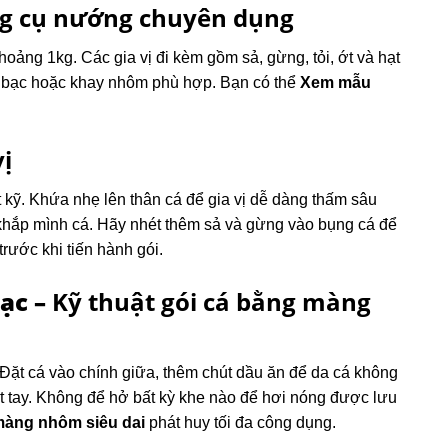
ng cụ nướng chuyên dụng
khoảng 1kg.
Các gia vị đi kèm gồm sả, gừng, tỏi, ớt và hạt
ấy bạc hoặc khay nhôm phù hợp.
Bạn có thể
Xem mẫu
ị
 kỹ.
Khứa nhẹ lên thân cá để gia vị dễ dàng thấm sâu
 khắp mình cá. Hãy nhét thêm sả và gừng vào bụng cá để
rước khi tiến hành gói.
ạc –
Kỹ thuật gói cá bằng màng
Đặt cá vào chính giữa, thêm chút dầu ăn để da cá không
hặt tay. Không để hở bất kỳ khe nào để hơi nóng được lưu
àng nhôm siêu dai
phát huy tối đa công dụng.