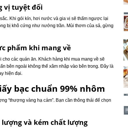
 vị tuyệt đối
sắc. Khi gói kín, hơi nước và gia vị sẽ thấm ngược lại
hông bị khô cứng như nướng trần. Mùi thơm của sả, gừng
ực phẩm khi mang về
lợi cho các quán ăn. Khách hàng khi mua mang về sẽ
ẩn bên ngoài không thể xâm nhập vào bên trong. Đây là
y hiện đại.
giấy bạc chuẩn 99% nhôm
lượng “thượng vàng hạ cám”. Bạn cần thông thái để chọn
t lượng và kém chất lượng