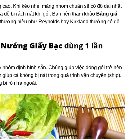
g cao. Khi kéo nhẹ, màng nhôm chuẩn sẽ có độ dai nhất
dễ bị rách nát khi gói. Bạn nên tham khảo
Bảng giá
c thương hiệu như Reynolds hay Kirkland thường có độ
 Nướng Giấy Bạc
dùng 1 lần
 nhôm định hình sẵn. Chúng giúp việc đóng gói trở nên
úp cá không bị nát trong quá trình vận chuyển (ship).
ị rò rỉ ra ngoài.