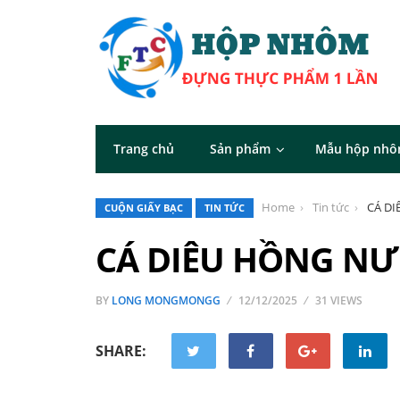
Trang chủ
Sản phẩm
Mẫu hộp nh
Home
Tin tức
CÁ D
CUỘN GIẤY BẠC
TIN TỨC
CÁ DIÊU HỒNG NƯ
BY
LONG MONGMONGG
12/12/2025
31 VIEWS
SHARE: