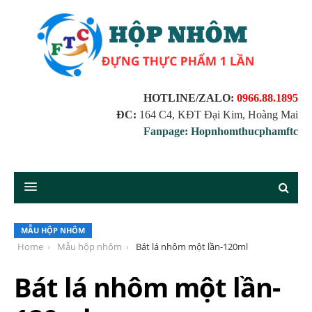
HOTLINE/ZALO:
0966.88.1895
ĐC:
164 C4, KĐT Đại Kim, Hoàng Mai
Fanpage: Hopnhomthucphamftc
MẪU HỘP NHÔM
Home
Mẫu hộp nhôm
Bát lá nhôm một lần-120ml
Bát lá nhôm một lần-