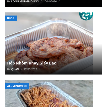
BY
LONG MONGMONGG
10/01/2026
BLOG
Hộp Nhôm Khay Giấy Bạc
BY
QUAN
27/05/2025
ALUMINUMFOI