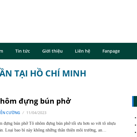
ôm
Tin tức
Giới thiệu
Liên hệ
Fanpage
ẦN TẠI HỒ CHÍ MINH
nhôm đựng bún phở
ỄN CƯỜNG
11/04/2023
 đựng bún phở Tô nhôm đựng bún phở tối ưu hơn so với tô nhựa
ần. Loại bao bì này không những thân thiện môi trường, an…