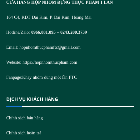
CỬA HÀNG HỘP NHÔM ĐỰNG THỰC PHẨM 1 LẦN
164 C4, KĐT Đại Kim, P. Đại Kim, Hoàng Mai
Hotline/Zalo:
0966.881.895 – 0243.200.3739
Email:
hopnhomthucphamftc@gmail.com
Website:
https://hopnhomthucpham.com
Fanpage:
Khay nhôm dùng một lần FTC
DỊCH VỤ KHÁCH HÀNG
Chính sách bán hàng
Chính sách hoàn trả