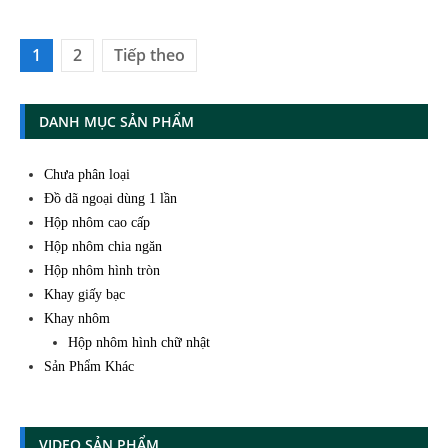
Phân
1
2
Tiếp theo
trang
bài
DANH MỤC SẢN PHẨM
viết
Chưa phân loại
Đồ dã ngoại dùng 1 lần
Hộp nhôm cao cấp
Hộp nhôm chia ngăn
Hộp nhôm hình tròn
Khay giấy bạc
Khay nhôm
Hộp nhôm hình chữ nhật
Sản Phẩm Khác
VIDEO SẢN PHẨM