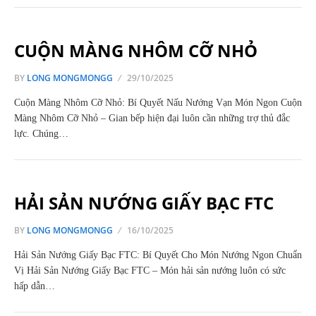
CUỘN MÀNG NHÔM CỠ NHỎ
BY
LONG MONGMONGG
29/10/2025
Cuộn Màng Nhôm Cỡ Nhỏ: Bí Quyết Nấu Nướng Vạn Món Ngon Cuộn
Màng Nhôm Cỡ Nhỏ – Gian bếp hiện đại luôn cần những trợ thủ đắc
lực. Chúng…
HẢI SẢN NƯỚNG GIẤY BẠC FTC
BY
LONG MONGMONGG
16/10/2025
Hải Sản Nướng Giấy Bạc FTC: Bí Quyết Cho Món Nướng Ngon Chuẩn
Vị Hải Sản Nướng Giấy Bạc FTC – Món hải sản nướng luôn có sức
hấp dẫn…