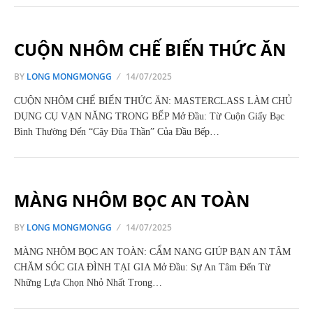
CUỘN NHÔM CHẾ BIẾN THỨC ĂN
BY
LONG MONGMONGG
14/07/2025
CUỘN NHÔM CHẾ BIẾN THỨC ĂN: MASTERCLASS LÀM CHỦ
DỤNG CỤ VẠN NĂNG TRONG BẾP Mở Đầu: Từ Cuộn Giấy Bạc
Bình Thường Đến “Cây Đũa Thần” Của Đầu Bếp…
MÀNG NHÔM BỌC AN TOÀN
BY
LONG MONGMONGG
14/07/2025
MÀNG NHÔM BỌC AN TOÀN: CẨM NANG GIÚP BẠN AN TÂM
CHĂM SÓC GIA ĐÌNH TẠI GIA Mở Đầu: Sự An Tâm Đến Từ
Những Lựa Chọn Nhỏ Nhất Trong…