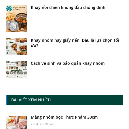
Khay nồi chiên không dầu chống dính
Khay nhôm hay giấy nến: Đâu là lựa chọn tối
ưu?
Cách vệ sinh và bảo quản khay nhôm
BÀI VIẾT XEM NHIỀU
Màng nhôm bọc Thực Phẩm 30cm
- 784.385 VIEWS