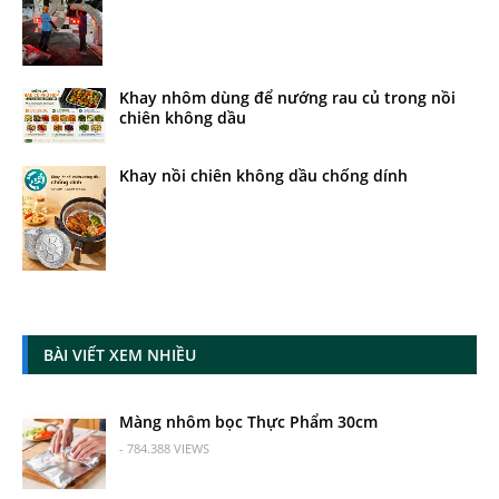
Khay nhôm dùng để nướng rau củ trong nồi
chiên không dầu
Khay nồi chiên không dầu chống dính
BÀI VIẾT XEM NHIỀU
Màng nhôm bọc Thực Phẩm 30cm
- 784.388 VIEWS