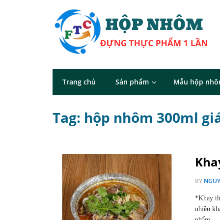
Trang chủ
Sản phẩm
Mẫu hộp nh
Tag: hộp nhôm 300ml giá
Kha
BY
NGUY
*Khay th
nhiều kh
phẩm…