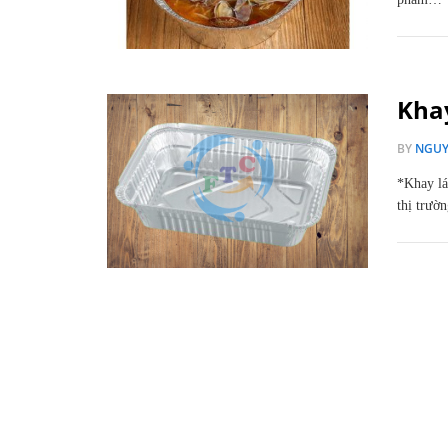
Kha
BY
NGUY
*Khay lá
thị trườ