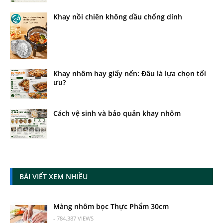
Khay nồi chiên không dầu chống dính
Khay nhôm hay giấy nến: Đâu là lựa chọn tối
ưu?
Cách vệ sinh và bảo quản khay nhôm
BÀI VIẾT XEM NHIỀU
Màng nhôm bọc Thực Phẩm 30cm
- 784.387 VIEWS