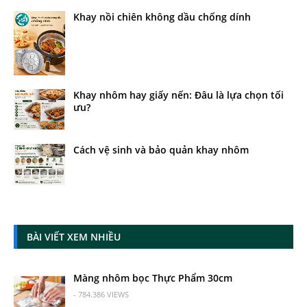
Khay nồi chiên không dầu chống dính
Khay nhôm hay giấy nến: Đâu là lựa chọn tối
ưu?
Cách vệ sinh và bảo quản khay nhôm
BÀI VIẾT XEM NHIỀU
Màng nhôm bọc Thực Phẩm 30cm
- 784.386 VIEWS