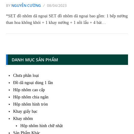
BY
NGUYỄN CƯỜNG
08/04/2023
*SET đồ nhôm dã ngoại SET đồ nhôm dã ngoại bao gồm: 1 bếp nướng
than hoa không khói + 1 khay nướng + 1 nồi lẩu + 4 bát…
DANH MỤC SẢN PHẨM
Chưa phân loại
Đồ dã ngoại dùng 1 lần
Hộp nhôm cao cấp
Hộp nhôm chia ngăn
Hộp nhôm hình tròn
Khay giấy bạc
Khay nhôm
Hộp nhôm hình chữ nhật
Sản Phẩm Khác