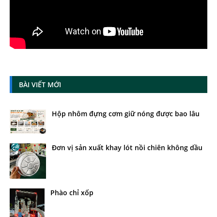
BÀI VIẾT MỚI
Hộp nhôm đựng cơm giữ nóng được bao lâu
Đơn vị sản xuất khay lót nồi chiên không dầu
Phào chỉ xốp