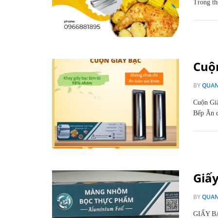
Trong th
Cuộ
BY
QUA
Cuộn Gi
Bếp Ăn c
Giấ
BY
QUA
GIẤY B