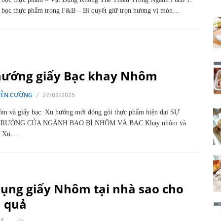
 bọc thực phẩm trong F&B – Bí quyết giữ trọn hương vị món…
hướng giấy Bạc khay Nhôm
ỄN CƯỜNG
27/02/2025
m và giấy bạc: Xu hướng mới đóng gói thực phẩm hiện đại SỰ
RƯỞNG CỦA NGÀNH BAO BÌ NHÔM VÀ BẠC Khay nhôm và
c: Xu…
dụng giấy Nhôm tại nhà sao cho
u quả