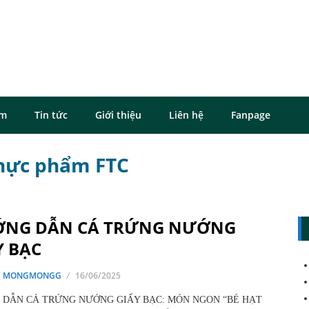
ôm
Tin tức
Giới thiệu
Liên hệ
Fanpage
thực phẩm FTC
NG DẪN CÁ TRỨNG NƯỚNG
Y BẠC
G MONGMONGG
16/06/2025
DẪN CÁ TRỨNG NƯỚNG GIẤY BẠC: MÓN NGON “BÉ HẠT