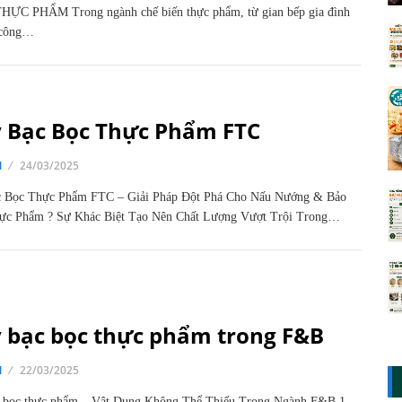
ỰC PHẨM Trong ngành chế biến thực phẩm, từ gian bếp gia đình
 công…
y Bạc Bọc Thực Phẩm FTC
N
24/03/2025
c Bọc Thực Phẩm FTC – Giải Pháp Đột Phá Cho Nấu Nướng & Bảo
ực Phẩm ? Sự Khác Biệt Tạo Nên Chất Lượng Vượt Trội Trong…
y bạc bọc thực phẩm trong F&B
N
22/03/2025
c bọc thực phẩm – Vật Dụng Không Thể Thiếu Trong Ngành F&B 1.