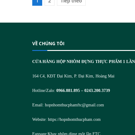
Phân
1
2
Tiếp theo
trang
bài
viết
VỀ CHÚNG TÔI
CỬA HÀNG HỘP NHÔM ĐỰNG THỰC PHẨM 1 LẦ
164 C4, KĐT Đại Kim, P. Đại Kim, Hoàng Mai
Hotline/Zalo:
0966.881.895 – 0243.200.3739
Email:
hopnhomthucphamftc@gmail.com
Website:
https://hopnhomthucpham.com
Fanpage:
Khay nhôm dùng một lần FTC