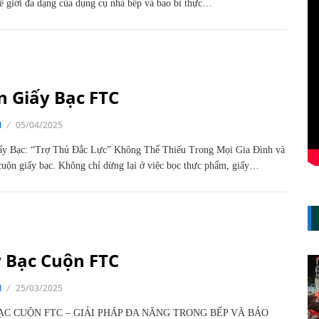
ế giới đa dạng của dụng cụ nhà bếp và bao bì thực…
n Giấy Bạc FTC
N
05/04/2025
ấy Bạc: “Trợ Thủ Đắc Lực” Không Thể Thiếu Trong Mọi Gia Đình và
uộn giấy bạc. Không chỉ dừng lại ở việc bọc thực phẩm, giấy…
y Bạc Cuộn FTC
N
25/03/2025
ẠC CUỘN FTC – GIẢI PHÁP ĐA NĂNG TRONG BẾP VÀ BẢO