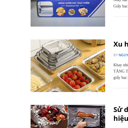
Giấy bạc
Xu 
BY
NGUY
Khay nhô
TĂNG T
giấy bạ
Sử 
hiệ