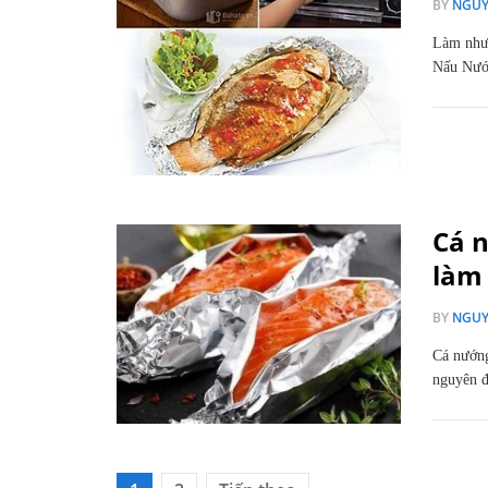
BY
NGUY
Làm như 
Nấu Nướ
Cá 
làm 
BY
NGUY
Cá nướng
nguyên đ