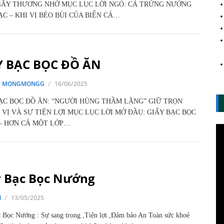
GÂY THƯƠNG NHỚ MỤC LỤC LỜI NGỎ: CÁ TRỨNG NƯỚNG
ẠC – KHI VỊ BÉO BÙI CỦA BIỂN CẢ…
Y BẠC BỌC ĐỒ ĂN
G MONGMONGG
16/06/2025
ẠC BỌC ĐỒ ĂN: “NGƯỜI HÙNG THẦM LẶNG” GIỮ TRỌN
VỊ VÀ SỰ TIỆN LỢI MỤC LỤC LỜI MỞ ĐẦU: GIẤY BẠC BỌC
– HƠN CẢ MỘT LỚP…
y Bạc Bọc Nướng
N
13/05/2025
 Bọc Nướng : Sự sang trọng ,Tiện lợi ,Đảm bảo An Toàn sức khoẻ