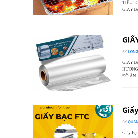
TIÊU” 
GIẤY B
GIẤ
BY
LON
GIẤY B
HƯƠNG 
ĐỒ ĂN 
Giấ
BY
QUA
Giấy Bạc