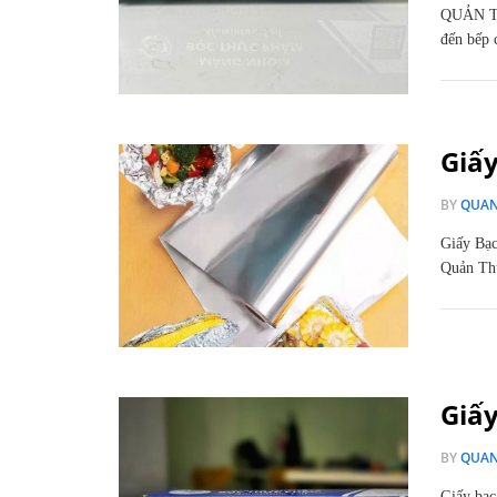
QUẢN TH
đến bếp
Giấ
BY
QUA
Giấy Bạ
Quản Th
Giấ
BY
QUA
Giấy bạ