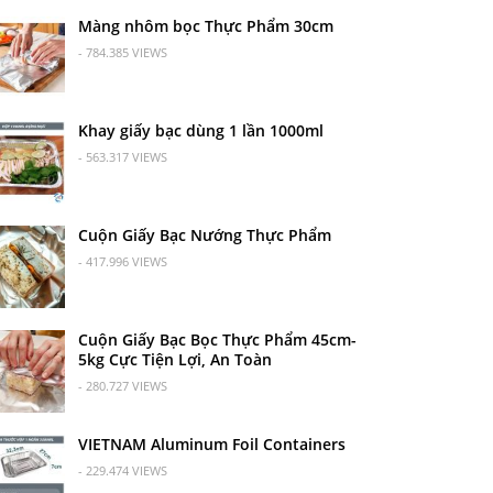
Màng nhôm bọc Thực Phẩm 30cm
- 784.385 VIEWS
Khay giấy bạc dùng 1 lần 1000ml
- 563.317 VIEWS
Cuộn Giấy Bạc Nướng Thực Phẩm
- 417.996 VIEWS
Cuộn Giấy Bạc Bọc Thực Phẩm 45cm-
5kg Cực Tiện Lợi, An Toàn
- 280.727 VIEWS
VIETNAM Aluminum Foil Containers
- 229.474 VIEWS