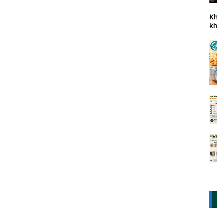
Kh
kh