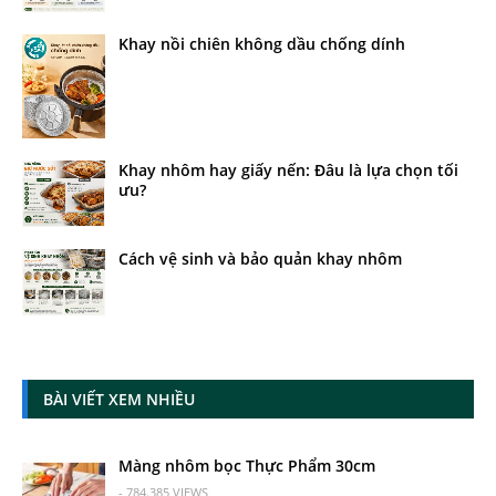
Khay nồi chiên không dầu chống dính
Khay nhôm hay giấy nến: Đâu là lựa chọn tối
ưu?
Cách vệ sinh và bảo quản khay nhôm
BÀI VIẾT XEM NHIỀU
Màng nhôm bọc Thực Phẩm 30cm
- 784.385 VIEWS