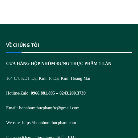
VỀ CHÚNG TÔI
CỬA HÀNG HỘP NHÔM ĐỰNG THỰC PHẨM 1 LẦN
164 C4, KĐT Đại Kim, P. Đại Kim, Hoàng Mai
Hotline/Zalo:
0966.881.895 – 0243.200.3739
Email:
hopnhomthucphamftc@gmail.com
Website:
https://hopnhomthucpham.com
Fanpage:
Khay nhôm dùng một lần FTC