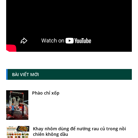
BÀI VIẾT MỚI
Phào chỉ xốp
Khay nhôm dùng để nướng rau củ trong nồi
chiên không dầu