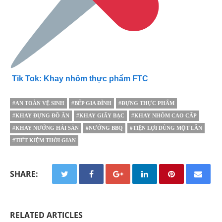
Tik Tok: Khay nhôm thực phẩm FTC
#AN TOÀN VỆ SINH
#BẾP GIA ĐÌNH
#ĐỰNG THỰC PHẨM
#KHAY ĐỰNG ĐỒ ĂN
#KHAY GIẤY BẠC
#KHAY NHÔM CAO CẤP
#KHAY NƯỚNG HẢI SẢN
#NƯỚNG BBQ
#TIỆN LỢI DÙNG MỘT LẦN
#TIẾT KIỆM THỜI GIAN
SHARE:
RELATED ARTICLES