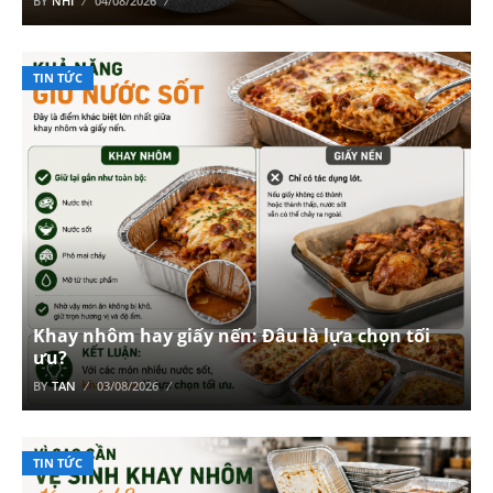
BY
NHI
04/08/2026
TIN TỨC
Khay nhôm hay giấy nến: Đâu là lựa chọn tối
ưu?
BY
TAN
03/08/2026
TIN TỨC