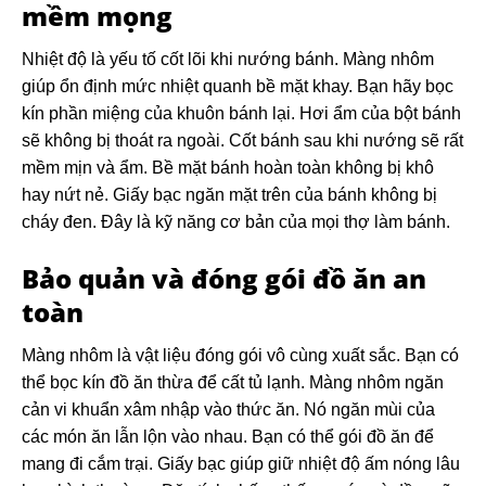
mềm mọng
Nhiệt độ là yếu tố cốt lõi khi nướng bánh. Màng nhôm
giúp ổn định mức nhiệt quanh bề mặt khay. Bạn hãy bọc
kín phần miệng của khuôn bánh lại. Hơi ẩm của bột bánh
sẽ không bị thoát ra ngoài. Cốt bánh sau khi nướng sẽ rất
mềm mịn và ẩm. Bề mặt bánh hoàn toàn không bị khô
hay nứt nẻ. Giấy bạc ngăn mặt trên của bánh không bị
cháy đen. Đây là kỹ năng cơ bản của mọi thợ làm bánh.
Bảo quản và đóng gói đồ ăn an
toàn
Màng nhôm là vật liệu đóng gói vô cùng xuất sắc. Bạn có
thể bọc kín đồ ăn thừa để cất tủ lạnh. Màng nhôm ngăn
cản vi khuẩn xâm nhập vào thức ăn. Nó ngăn mùi của
các món ăn lẫn lộn vào nhau. Bạn có thể gói đồ ăn để
mang đi cắm trại. Giấy bạc giúp giữ nhiệt độ ấm nóng lâu