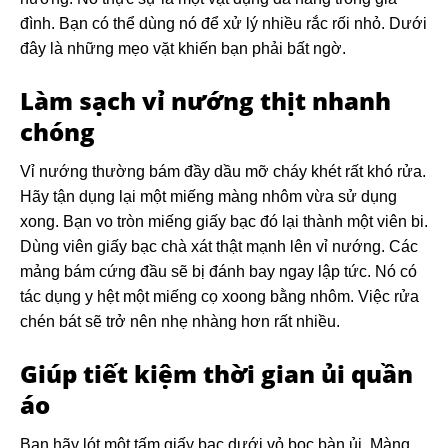
đình. Bạn có thể dùng nó để xử lý nhiều rắc rối nhỏ. Dưới
đây là những mẹo vặt khiến bạn phải bất ngờ.
Làm sạch vỉ nướng thịt nhanh
chóng
Vỉ nướng thường bám đầy dầu mỡ cháy khét rất khó rửa.
Hãy tận dụng lại một miếng màng nhôm vừa sử dụng
xong. Bạn vo tròn miếng giấy bạc đó lại thành một viên bi.
Dùng viên giấy bạc chà xát thật mạnh lên vỉ nướng. Các
mảng bám cứng đầu sẽ bị đánh bay ngay lập tức. Nó có
tác dụng y hệt một miếng cọ xoong bằng nhôm. Việc rửa
chén bát sẽ trở nên nhẹ nhàng hơn rất nhiều.
Giúp tiết kiệm thời gian ủi quần
áo
Bạn hãy lót một tấm giấy bạc dưới vỏ bọc bàn ủi. Màng