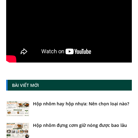
BÀI VIẾT MỚI
Hộp nhôm hay hộp nhựa: Nên chọn loại nào?
Hộp nhôm đựng cơm giữ nóng được bao lâu