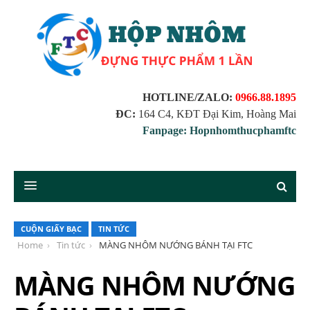
HOTLINE/ZALO:
0966.88.1895
ĐC:
164 C4, KĐT Đại Kim, Hoàng Mai
Fanpage: Hopnhomthucphamftc
CUỘN GIẤY BẠC
TIN TỨC
Home
Tin tức
MÀNG NHÔM NƯỚNG BÁNH TẠI FTC
MÀNG NHÔM NƯỚNG