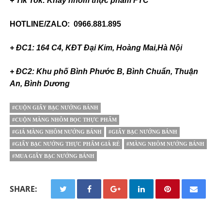
+ Tik Tok: Khay nhôm thực phẩm FTC
HOTLINE/ZALO: 0966.881.895
+ ĐC1: 164 C4, KĐT Đại Kim, Hoàng Mai,Hà Nội
+ ĐC2: Khu phố Bình Phước B, Bình Chuẩn, Thuận
An, Bình Dương
#CUỘN GIẤY BẠC NƯỚNG BÁNH
#CUỘN MÀNG NHÔM BỌC THỰC PHẨM
#GIÁ MÀNG NHÔM NƯỚNG BÁNH
#GIẤY BẠC NƯỚNG BÁNH
#GIẤY BẠC NƯỚNG THỰC PHẨM GIÁ RẺ
#MÀNG NHÔM NƯỚNG BÁNH
#MUA GIẤY BẠC NƯỚNG BÁNH
SHARE: