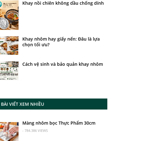
Khay nồi chiên không dầu chống dính
Khay nhôm hay giấy nến: Đâu là lựa
chọn tối ưu?
Cách vệ sinh và bảo quản khay nhôm
BÀI VIẾT XEM NHIỀU
Màng nhôm bọc Thực Phẩm 30cm
- 784.386 VIEWS