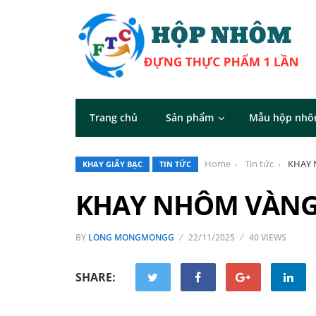
Trang chủ
Sản phẩm
Mẫu hộp nh
Home
Tin tức
KHAY 
KHAY GIẤY BẠC
TIN TỨC
KHAY NHÔM VÀNG
BY
LONG MONGMONGG
22/11/2025
40 VIEWS
SHARE: